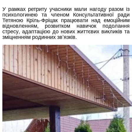
У рамках р
етриту учасники мали нагоду разом із
психологинею та членом Консультативної ради
Тетяною Кріль-Фріцак працювати над емоційним
відновленням, розвитком навичок подолання
стресу, адаптацією до нових життєвих викликів та
зміцненням родинних зв’язків.