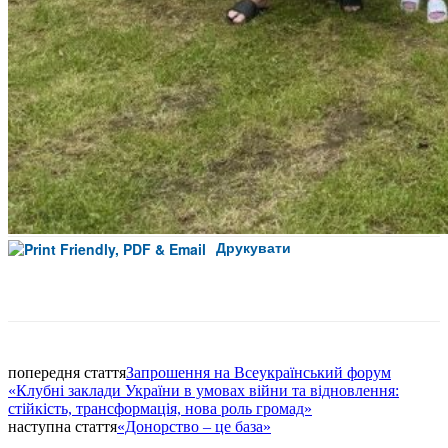
Друкувати
Facebook
попередня стаття
Запрошення на Всеукраїнський форум
«Клубні заклади України в умовах війни та відновлення:
стійкість, трансформація, нова роль громад»
наступна стаття
«Донорство – це база»