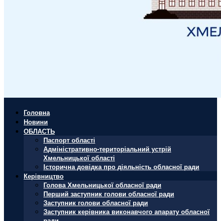
Головна
Новини
ОБЛАСТЬ
Паспорт області
Адміністративно-територіальний устрій
Хмельницької області
Історична довідка про діяльність обласної ради
Керівництво
Голова Хмельницької обласної ради
Перший заступник голови обласної ради
Заступник голови обласної ради
Заступник керівника виконавчого апарату обласної
ради