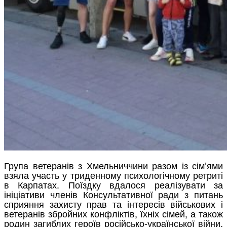
Група ветеранів з Хмельниччини разом із сім’ями
взяла участь у триденному психологічному ретриті
в Карпатах. Поїздку вдалося реалізувати за
ініціативи членів Консультативної ради з питань
сприяння захисту прав та інтересів військових і
ветеранів збройних конфліктів, їхніх сімей, а також
родин загиблих героїв російсько-української війни,