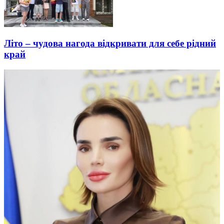
Літо – чудова нагода відкривати для себе рідний
край