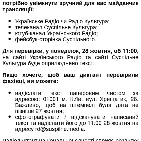
потрібно увімкнути зручний для вас майданчик
трансляції:
Українське Радіо чи Радіо Культура;
телеканал Суспільне Культура;
ютуб-канал Українського Радіо;
фейсбук-сторінка Суспільного.
Для
,
,
перевірки
у понеділок, 28 жовтня, об 11:00
на сайті Українського Радіо та сайті Суспільне
Культура буде оприлюднено текст.
Якщо хочете, щоб ваш диктант перевірили
фахівці, ви можете:
надіслати текст паперовим листом за
адресою: 01001 м. Київ, вул. Хрещатик, 26.
Важливо, щоб на штемпелі була дата не
пізніше 27 жовтня;
сфотографувати / відсканувати написаний
текст та надіслати його до 11:00 28 жовтня на
адресу rd@suspilne.media.
Радіодиктант національної єдності сприяє розвитку