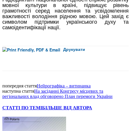
мовної культури в країні, підвищує рівень
грамотності серед населення та усвідомлення
важливості володіння рідною мовою. Цей захід є
символом підтримки українського духу та
самоідентифікації нації.
Друкувати
Facebook
попередня стаття
Нейрографіка – витинанка
наступна стаття
На засіданні Конгресу місцевих та
регіональних влад обговорено План перемоги України
СТАТТІ ПО ТЕМІ
БІЛЬШЕ ВІД АВТОРА