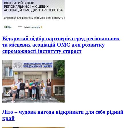
Відкритий відбір партнерів серед регіональних
та місцевих асоціацій ОМС для розвитку
спроможності інституту старост
Літо – чудова нагода відкривати для себе рідний
край