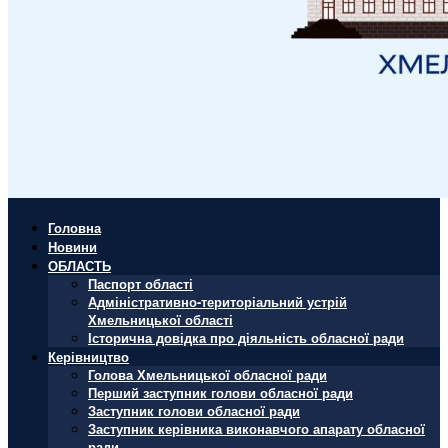
Головна
Новини
ОБЛАСТЬ
Паспорт області
Адміністративно-територіальний устрій
Хмельницької області
Історична довідка про діяльність обласної ради
Керівництво
Голова Хмельницької обласної ради
Перший заступник голови обласної ради
Заступник голови обласної ради
Заступник керівника виконавчого апарату обласної
ради