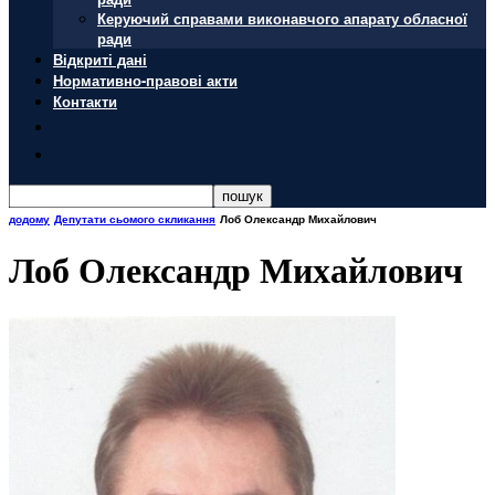
Керуючий справами виконавчого апарату обласної
ради
Відкриті дані
Нормативно-правові акти
Контакти
додому
Депутати сьомого скликання
Лоб Олександр Михайлович
Лоб Олександр Михайлович