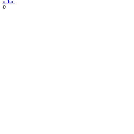
« Лип
©