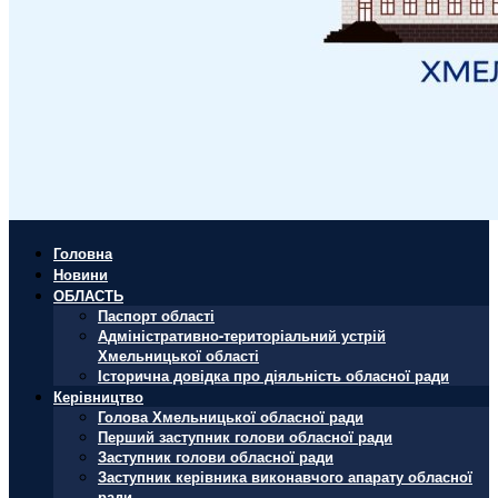
Головна
Новини
ОБЛАСТЬ
Паспорт області
Адміністративно-територіальний устрій
Хмельницької області
Історична довідка про діяльність обласної ради
Керівництво
Голова Хмельницької обласної ради
Перший заступник голови обласної ради
Заступник голови обласної ради
Заступник керівника виконавчого апарату обласної
ради