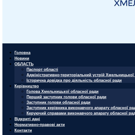
Головна
Новини
ОБЛАСТЬ
Паспорт області
Адміністративно-територіальний устрій Хмельницької 
Історична довідка про діяльність обласної ради
Керівництво
Голова Хмельницької обласної ради
Перший заступник голови обласної ради
Заступник голови обласної ради
Заступник керівника виконавчого апарату обласної ра
Керуючий справами виконавчого апарату обласної ра
Відкриті дані
Нормативно-правові акти
Контакти