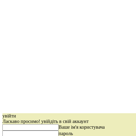
увійти
Ласкаво просимо! увійдіть в свій аккаунт
Ваше ім'я користувача
пароль