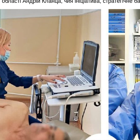
г області
Андрій
Кланца
, чия ініціатива, стратегічне