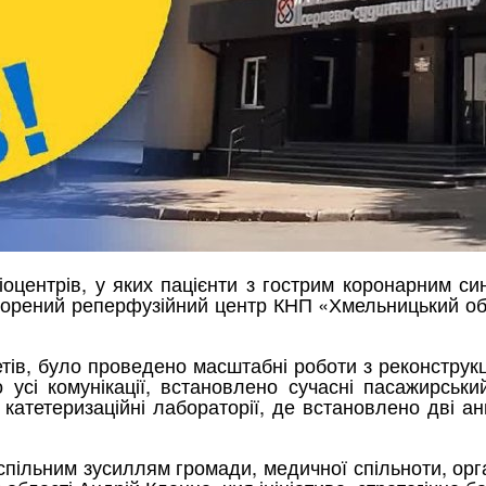
іоцентрів
, у яких пацієнти з гострим коронарним 
творений
реперфузійний
центр КНП «Хмельницький об
тів,
було проведено
масштабні роботи з реконструкц
 усі комунікації, встановлено
сучасні п
асажирськи
катетеризаційні
лабораторії, де встановлено дві
ан
пільним зусиллям громади, медичної спільноти, орг