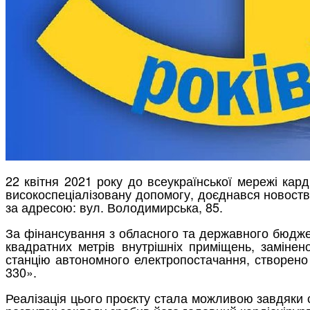
22 квітня 2021 року до всеукраїнської мережі
кард
високоспеціалізовану допомогу, доєднався новос
за
адресою
:
вул. Володимирська
, 85.
За фінансування з обласного та державного бюдже
квадратних метрів внутрішніх приміщень, замінено
станцію
автономного електропостачання
,
с
творено
330».
Реалізація цього
проєкту
стала можливою завдяки с