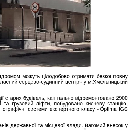
синдромом можуть цілодобово отримати безкоштовну
ласний серцево-судинний центр» у
м.Хмельницький
ії старих будівель,
кап
ітально
відремонтовано 2900
й та
грузовий
ліфти
,
п
обудовано кисневу станцію,
гіографічні
системи експертного класу «
Optima
IGS
а
нів державної та місцевої влади
. Вагомий внесок у