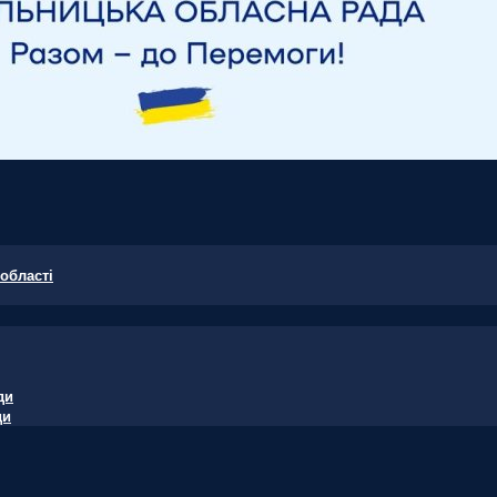
області
ди
ди