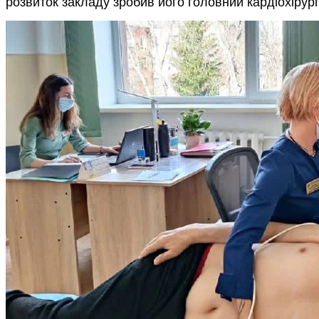
розвиток закладу зробив
його головний кардіохірур