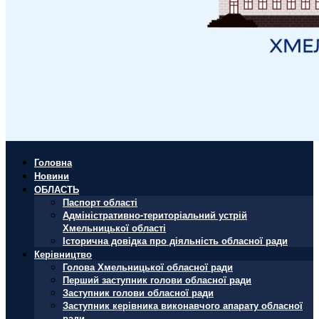
Головна
Новини
ОБЛАСТЬ
Паспорт області
Адміністративно-територіальний устрій
Хмельницької області
Історична довідка про діяльність обласної ради
Керівництво
Голова Хмельницької обласної ради
Перший заступник голови обласної ради
Заступник голови обласної ради
Заступник керівника виконавчого апарату обласної
ради