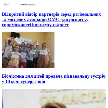
Відкритий відбір партнерів серед регіональних
та місцевих асоціацій ОМС для розвитку
спроможності інституту старост
Бібліотека для дітей провела пізнавальну зустріч
у Школі супергероїв