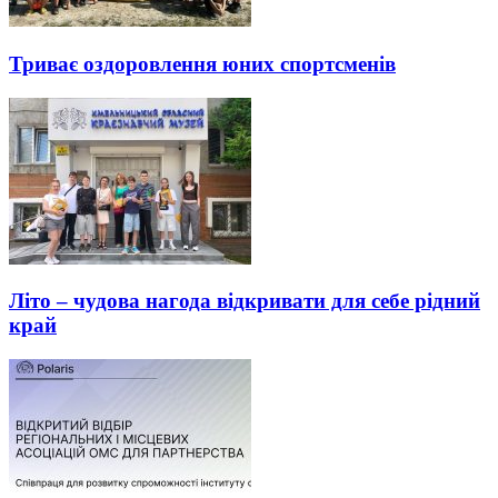
Триває оздоровлення юних спортсменів
Літо – чудова нагода відкривати для себе рідний
край