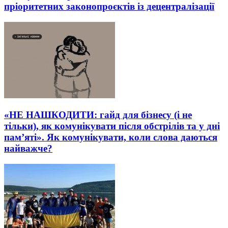
пріоритетних законопроєктів із децентралізації
«НЕ НАШКОДИТИ: гайд для бізнесу (і не
тільки), як комунікувати після обстрілів та у дні
пам’яті». Як комунікувати, коли слова даються
найважче?