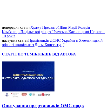
Facebook
попередня стаття
Храму Пресвятої Діви Марії Розарія
Кам’янець-Подільської дієцезії Римсько-Католицької Церкви –
10 років
наступна стаття
Працівників ДСНС України в Хмельницькій
області привітали з Днем Конституції
СТАТТІ ПО ТЕМІ
БІЛЬШЕ ВІД АВТОРА
Опитування представників ОМС щодо