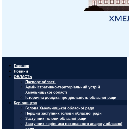
Головна
Новини
ОБЛАСТЬ
Паспорт області
Адміністративно-територіальний устрій
Хмельницької області
Історична довідка про діяльність обласної ради
Керівництво
Голова Хмельницької обласної ради
Перший заступник голови обласної ради
Заступник голови обласної ради
Заступник керівника виконавчого апарату обласної
ради