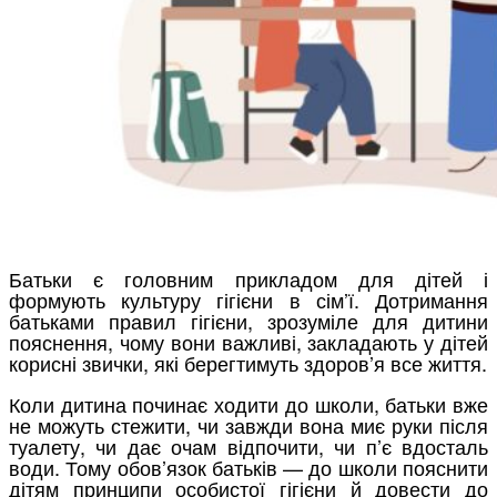
Батьки є головним прикладом для дітей і
формують культуру гігієни в сім’ї. Дотримання
батьками правил гігієни, зрозуміле для дитини
пояснення, чому вони важливі, закладають у дітей
корисні звички, які берегтимуть здоров’я все життя.
Коли дитина починає ходити до школи, батьки вже
не можуть стежити, чи завжди вона миє руки після
туалету, чи дає очам відпочити, чи п’є вдосталь
води. Тому обов’язок батьків — до школи пояснити
дітям принципи особистої гігієни й довести до