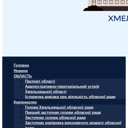
Головна
Новини
ОБЛАСТЬ
Паспорт області
Адміністративно-територіальний устрій
Хмельницької області
Історична довідка про діяльність обласної ради
Керівництво
Голова Хмельницької обласної ради
Перший заступник голови обласної ради
Заступник голови обласної ради
Заступник керівника виконавчого апарату обласної
ради