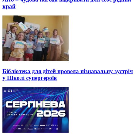
край
Бібліотека для дітей провела пізнавальну зустріч
у Школі супергероїв