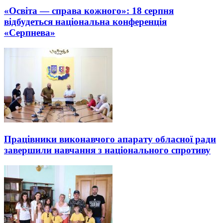
«Освіта — справа кожного»: 18 серпня
відбудеться національна конференція
«Серпнева»
Працівники виконавчого апарату обласної ради
завершили навчання з національного спротиву