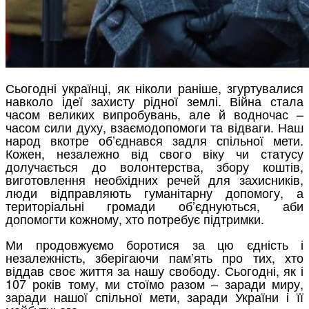
Сьогодні українці, як ніколи раніше, згуртувалися
навколо ідеї захисту рідної землі. Війна стала
часом великих випробувань, але й водночас –
часом сили духу, взаємодопомоги та відваги. Наш
народ вкотре об’єднався задля спільної мети.
Кожен, незалежно від свого віку чи статусу
долучається до волонтерства, збору коштів,
виготовлення необхідних речей для захисників,
люди відправляють гуманітарну допомогу, а
територіальні громади об’єднуються, аби
допомогти кожному, хто потребує підтримки.
Ми продовжуємо боротися за цю єдність і
незалежність, зберігаючи пам’ять про тих, хто
віддав своє життя за нашу свободу. Сьогодні, як і
107 років тому, ми стоїмо разом – заради миру,
заради нашої спільної мети, заради України і її