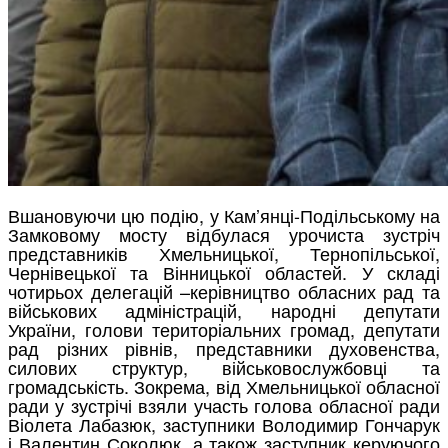
Вшановуючи цю подію, у Кам’янці-Подільському на
Замковому мосту відбулася урочиста зустріч
представників Хмельницької, Тернопільської,
Чернівецької та Вінницької областей. У складі
чотирьох делегацій –керівництво обласних рад та
військових адміністрацій, народні депутати
України, голови територіальних громад, депутати
рад різних рівнів, представники духовенства,
силових структур, військовослужбовці та
громадськість. Зокрема, від Хмельницької обласної
ради у зустрічі взяли участь голова обласної ради
Віолета Лабазюк, заступники Володимир Гончарук
і Валентин Соколюк, а також заступник керуючого