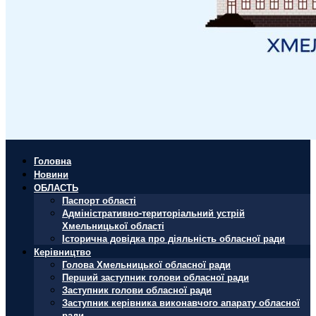
Головна
Новини
ОБЛАСТЬ
Паспорт області
Адміністративно-територіальний устрій
Хмельницької області
Історична довідка про діяльність обласної ради
Керівництво
Голова Хмельницької обласної ради
Перший заступник голови обласної ради
Заступник голови обласної ради
Заступник керівника виконавчого апарату обласної
ради