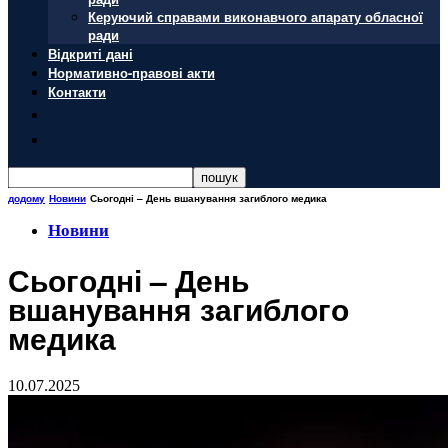
Керуючий справами виконавчого апарату обласної
ради
Відкриті дані
Нормативно-правові акти
Контакти
додому
Новини
Сьогодні – День вшанування загиблого медика
Новини
Сьогодні – День
вшанування загиблого
медика
10.07.2025