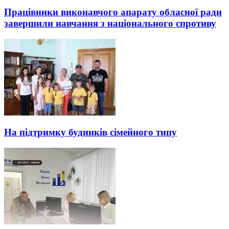
Працівники виконавчого апарату обласної ради
завершили навчання з національного спротиву
На підтримку будинків сімейного типу