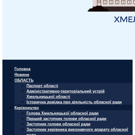
Головна
Новини
ОБЛАСТЬ
Паспорт області
Адміністративно-територіальний устрій
Хмельницької області
Історична довідка про діяльність обласної ради
Керівництво
Голова Хмельницької обласної ради
Перший заступник голови обласної ради
Заступник голови обласної ради
Заступник керівника виконавчого апарату обласної
ради