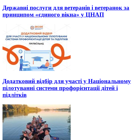
Державні послуги для ветеранів і ветеранок за
принципом «єдиного вікна» у ЦНАП
Додатковий відбір для участі у Національному
пілотуванні системи профорієнтації дітей і
підлітків