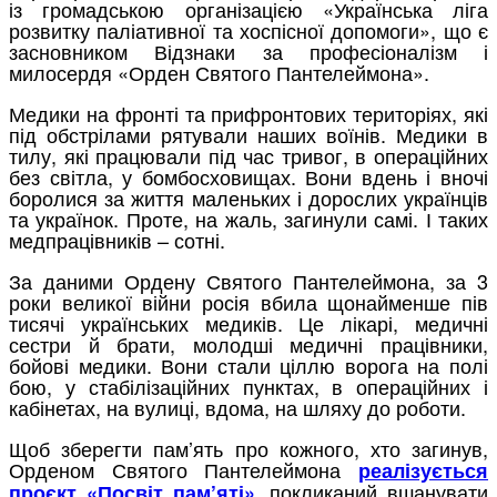
із громадською організацією «Українська ліга
розвитку паліативної та хоспісної допомоги», що є
засновником Відзнаки за професіоналізм і
милосердя «Орден Святого Пантелеймона».
Медики на фронті та прифронтових територіях, які
під обстрілами рятували наших воїнів. Медики в
тилу, які працювали під час тривог, в операційних
без світла, у бомбосховищах. Вони вдень і вночі
боролися за життя маленьких і дорослих українців
та українок. Проте, на жаль, загинули самі. І таких
медпрацівників – сотні.
За даними Ордену Святого Пантелеймона, за 3
роки великої війни росія вбила щонайменше пів
тисячі українських медиків. Це лікарі, медичні
сестри й брати, молодші медичні працівники,
бойові медики. Вони стали ціллю ворога на полі
бою, у стабілізаційних пунктах, в операційних і
кабінетах, на вулиці, вдома, на шляху до роботи.
Щоб зберегти пам’ять про кожного, хто загинув,
Орденом Святого Пантелеймона
реалізується
, покликаний вшанувати
проєкт «Посвіт пам’яті»