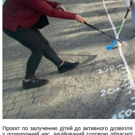
Проєкт по залученню дітей до активного дозвілля
у позаурочний час, ініційований головою обласної