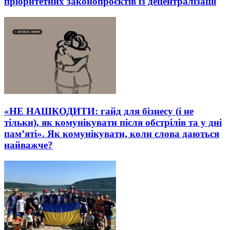
пріоритетних законопроєктів із децентралізації
«НЕ НАШКОДИТИ: гайд для бізнесу (і не
тільки), як комунікувати після обстрілів та у дні
пам’яті». Як комунікувати, коли слова даються
найважче?