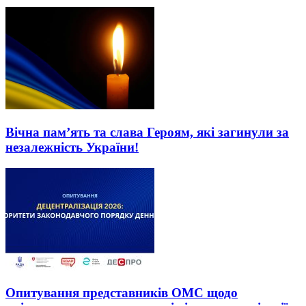
Вічна пам’ять та слава Героям, які загинули за
незалежність України!
Опитування представників ОМС щодо