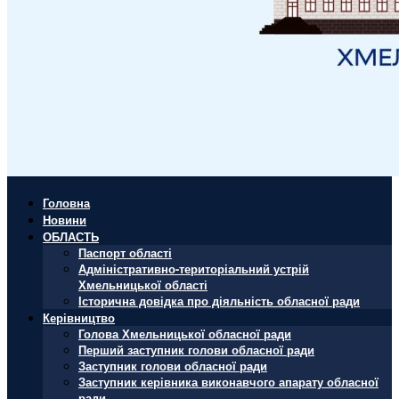
Головна
Новини
ОБЛАСТЬ
Паспорт області
Адміністративно-територіальний устрій
Хмельницької області
Історична довідка про діяльність обласної ради
Керівництво
Голова Хмельницької обласної ради
Перший заступник голови обласної ради
Заступник голови обласної ради
Заступник керівника виконавчого апарату обласної
ради