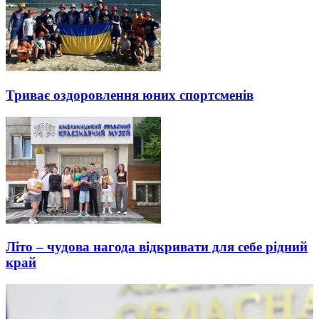
Триває оздоровлення юних спортсменів
Літо – чудова нагода відкривати для себе рідний
край