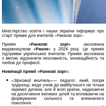
Міністерство освіти і науки України інформує про
старт премія для вчителів «Ранкові зорі».
Премія
заснована
«Ранкові зорі»
видавництвом
у 2024 році. Це премія
«Ранок»
підтримки українських вчителів. Премія заснована
з метою відзначити незламність, інноваційність та
любов до професії.
Номінації премії «Ранкові зорі»:
— педагог, який, попри
«Зірковий вчитель»
труднощі, веде учнів до майбутнього не тільки
окремої дитини, але й всієї країни, надихаючи
на досягнення великих цілей та впливаючи на
формування сильного та впевненого
покоління.