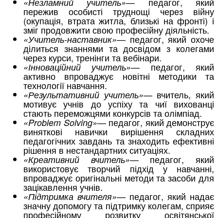
— педагог, який
«Незламний учитель»
пережив особисті труднощі через війну
(окупація, втрата житла, близькі на фронті) і
зміг продовжити свою професійну діяльність.
— педагог, який охоче
«Учитель-наставник»
ділиться знаннями та досвідом з колегами
через курси, тренінги та вебінари.
— педагог, який
«Інноваційний учитель»
активно впроваджує новітні методики та
технології навчання.
— вчитель, який
«Результативний учитель»
мотивує учнів до успіху та чиї вихованці
стають переможцями конкурсів та олімпіад.
— педагог, який демонструє
«Problem Solving»
виняткові навички вирішення складних
педагогічних завдань та знаходить ефективні
рішення в нестандартних ситуаціях.
— педагог, який
«Креативний вчитель»
використовує творчий підхід у навчанні,
впроваджує оригінальні методи та засоби для
зацікавлення учнів.
— педагог, який надає
«Підтримка вчителя»
значну допомогу та підтримку колегам, сприяє
професійному розвитку освітянської