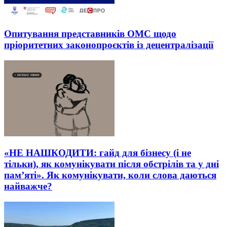
Опитування представників ОМС щодо
пріоритетних законопроєктів із децентралізації
«НЕ НАШКОДИТИ: гайд для бізнесу (і не
тільки), як комунікувати після обстрілів та у дні
пам’яті». Як комунікувати, коли слова даються
найважче?