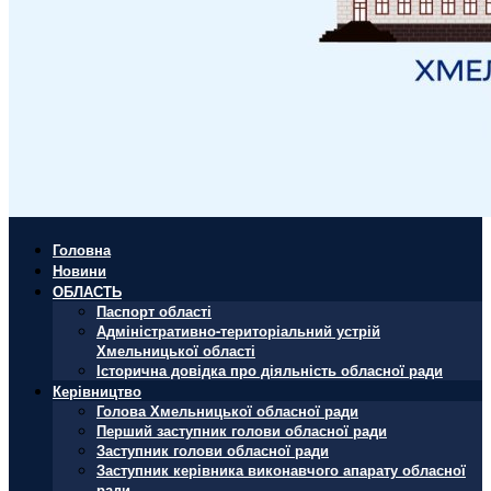
Головна
Новини
ОБЛАСТЬ
Паспорт області
Адміністративно-територіальний устрій
Хмельницької області
Історична довідка про діяльність обласної ради
Керівництво
Голова Хмельницької обласної ради
Перший заступник голови обласної ради
Заступник голови обласної ради
Заступник керівника виконавчого апарату обласної
ради