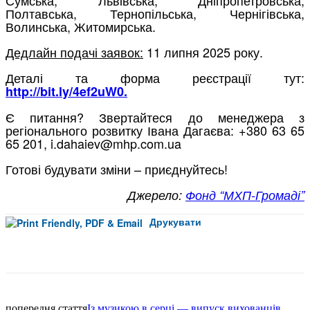
Полтавська, Тернопільська, Чернігівська,
Волинська, Житомирська.
Дедлайн подачі заявок:
11 липня 2025 року.
Деталі та форма реєстрації тут:
http://bit.ly/4ef2uW0.
Є питання? Звертайтеся до менеджера з
регіонального розвитку Івана Дагаєва: +380 63 65
65 201, i.dahaiev@mhp.com.ua
Готові будувати зміни – приєднуйтесь!
Джерело:
Фонд “МХП-Громаді”
Друкувати
Facebook
попередня стаття
Із музикою в серці — випуск вихованців