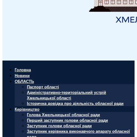
Головна
Новини
ОБЛАСТЬ
Паспорт області
Адміністративно-територіальний устрій
Хмельницької області
Історична довідка про діяльність обласної ради
Керівництво
Голова Хмельницької обласної ради
Перший заступник голови обласної ради
Заступник голови обласної ради
Заступник керівника виконавчого апарату обласної
ради