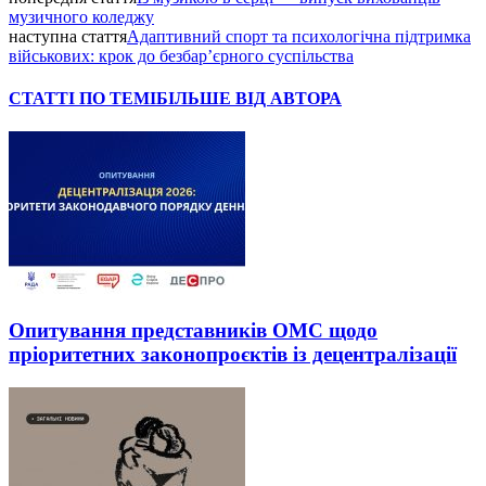
музичного коледжу
наступна стаття
Адаптивний спорт та психологічна підтримка
військових: крок до безбар’єрного суспільства
СТАТТІ ПО ТЕМІ
БІЛЬШЕ ВІД АВТОРА
Опитування представників ОМС щодо
пріоритетних законопроєктів із децентралізації