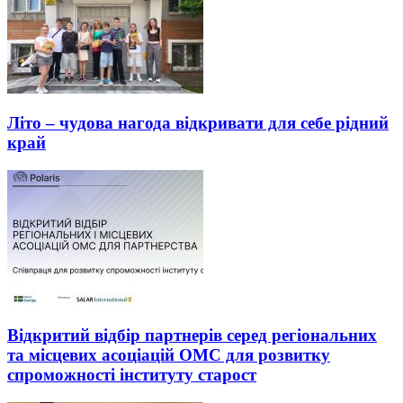
Літо – чудова нагода відкривати для себе рідний
край
Відкритий відбір партнерів серед регіональних
та місцевих асоціацій ОМС для розвитку
спроможності інституту старост