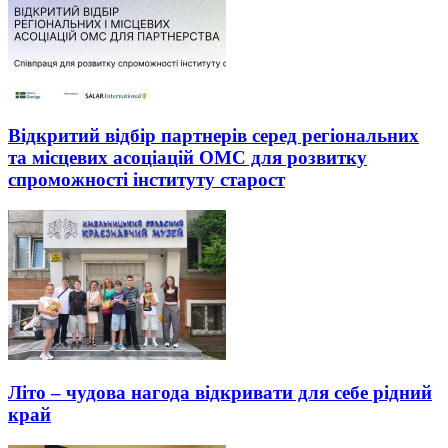
Відкритий відбір партнерів серед регіональних
та місцевих асоціацій ОМС для розвитку
спроможності інституту старост
Літо – чудова нагода відкривати для себе рідний
край