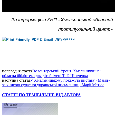
За інформацією КНП «Хмельницький обласний
протипухлинний центр»
Друкувати
Facebook
попередня стаття
Волонтерський фронт. Хмельниччина:
обласна бібліотека для дітей імені Т. Г. Шевченкa
наступна стаття
У Хмельницькому покажуть виставу «Мами»
за книгою сучасної української письменниці Марії Матіос
СТАТТІ ПО ТЕМІ
БІЛЬШЕ ВІД АВТОРА