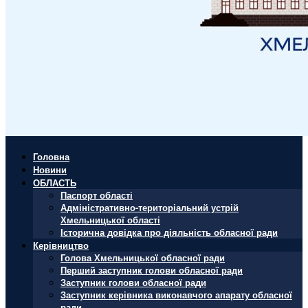
Головна
Новини
ОБЛАСТЬ
Паспорт області
Адміністративно-територіальний устрій
Хмельницької області
Історична довідка про діяльність обласної ради
Керівництво
Голова Хмельницької обласної ради
Перший заступник голови обласної ради
Заступник голови обласної ради
Заступник керівника виконавчого апарату обласної
ради