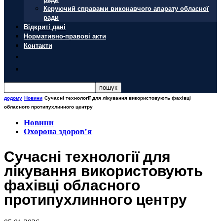
Керуючий справами виконавчого апарату обласної
ради
Відкриті дані
Нормативно-правові акти
Контакти
додому
Новини
Сучасні технології для лікування використовують фахівці
обласного протипухлинного центру
Новини
Охорона здоров’я
Сучасні технології для
лікування використовують
фахівці обласного
протипухлинного центру