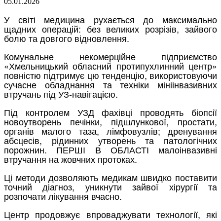
05.01.2026
У світі медицина рухається до максимально
щадних операцій: без великих розрізів, зайвого
болю та довгого відновлення.
Комунальне некомерційне підприємство
«Хмельницький обласний протипухлинний центр»
повністю підтримує цю тенденцію, використовуючи
сучасне обладнання та техніки мініінвазивних
втручань під УЗ-навігацією.
Під контролем УЗД фахівці проводять біопсії
новоутворень печінки, підшлункової, простати,
органів малого таза, лімфовузлів; дренування
абсцесів, рідинних утворень та патологічних
порожнин. ПЕРШІ В ОБЛАСТІ малоінвазивні
втручання на жовчних протоках.
Ці методи дозволяють медикам швидко поставити
точний діагноз, уникнути зайвої хірургії та
розпочати лікування вчасно.
Центр продовжує впроваджувати технології, які