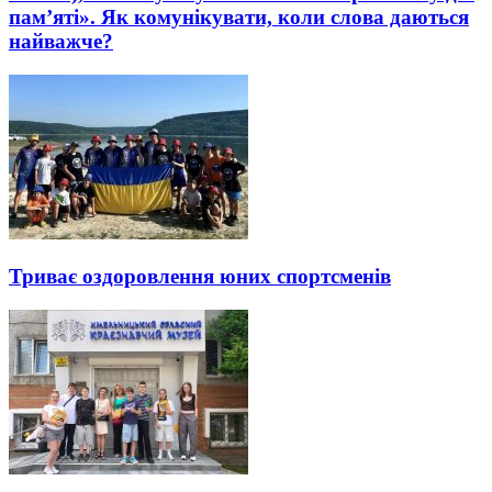
пам’яті». Як комунікувати, коли слова даються
найважче?
Триває оздоровлення юних спортсменів