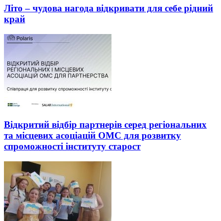
Літо – чудова нагода відкривати для себе рідний
край
Відкритий відбір партнерів серед регіональних
та місцевих асоціацій ОМС для розвитку
спроможності інституту старост