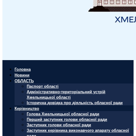
Головна
Новини
ОБЛАСТЬ
Паспорт області
Адміністративно-територіальний устрій
Хмельницької області
Історична довідка про діяльність обласної ради
Керівництво
Голова Хмельницької обласної ради
Перший заступник голови обласної ради
Заступник голови обласної ради
Заступник керівника виконавчого апарату обласної
ради