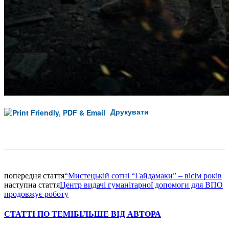
Друкувати
Facebook
попередня стаття
“Мистецькій сотні “Гайдамаки” – вісім років
наступна стаття
Центр видачі гуманітарної допомоги для ВПО
продовжує роботу
СТАТТІ ПО ТЕМІ
БІЛЬШЕ ВІД АВТОРА