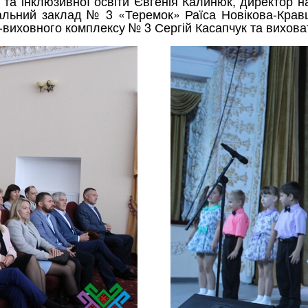
 та інклюзивної освіти Євгенія Калинюк, директор
альний заклад № 3 «Теремок» Раїса Новікова-Крав
о-виховного комплексу № 3 Сергій Касапчук та вихо