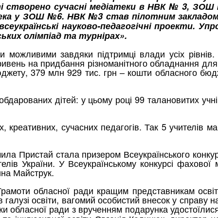
 створено сучасні медіатеки в НВК № 3, ЗОШ №
ка у ЗОШ №6. НВК №3 став пілотним закладом п
еукраїнські науково-педагогічні проекти. Упр
ських олімпіад та турнірах».
али можливими завдяки підтримці влади усіх рівні
ривень на придбання різноманітного обладнання для 
джету, 379 млн 929 тис. грн – кошти обласного бюд
обдарованих дітей: у цьому році 99 талановитих уч
 креативних, сучасних педагогів. Так 5 учителів м
мила Пристай стала призером Всеукраїнського конкур
ів України. У Всеукраїнському конкурсі фахової 
ина Майструк.
рамоти обласної ради кращим представникам освітян
 в галузі освіти, вагомий особистий внесок у справу 
аки обласної ради з врученням подарунка удостоїлис