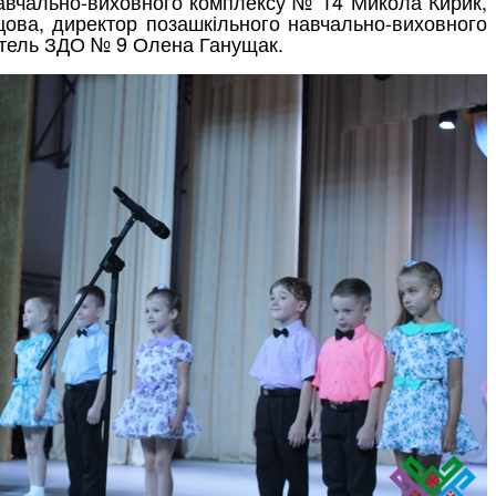
 навчально-виховного комплексу № 14 Микола Кирик,
цова, директор позашкільного навчально-виховного
ватель ЗДО № 9 Олена Ганущак.