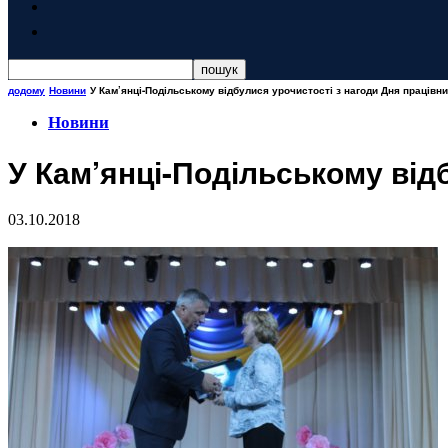
додому
Новини
У Кам’янці-Подільському відбулися урочистості з нагоди Дня працівни
Новини
У Кам’янці-Подільському від
03.10.2018