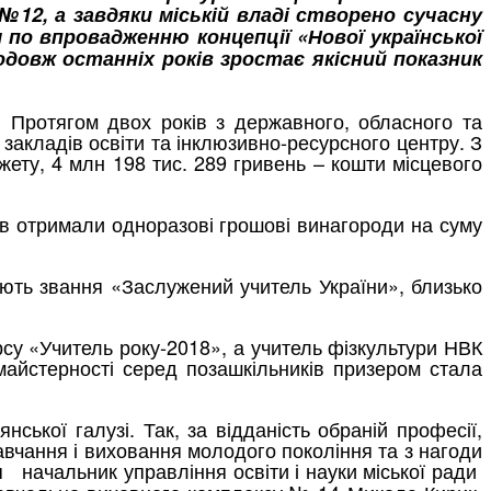
12, а завдяки міській владі створено сучасну
о впровадженню концепції «Нової української
одовж останніх років зростає якісний показник
в. Протягом двох років з державного, обласного та
закладів освіти та інклюзивно-ресурсного центру. З
жету, 4 млн 198 тис. 289 гривень – кошти місцевого
нів отримали одноразові грошові винагороди на суму
ають звання «Заслужений учитель України», близько
су «Учитель року-2018», а учитель фізкультури НВК
майстерності серед позашкільників призером стала
ської галузі. Так, за відданість обраній професії,
навчання і виховання молодого покоління та з нагоди
я
начальник управління освіти і науки міської ради