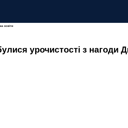
ка освіти
булися урочистості з нагоди Д