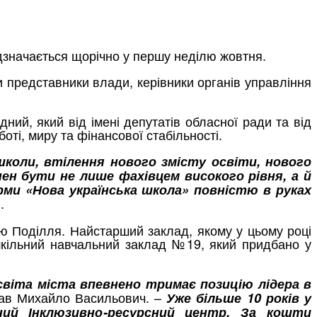
ідзначається щорічно у першу неділю жовтня.
ли представники влади, керівники органів управління
ий, який від імені депутатів обласної ради та від
ті, миру та фінансової стабільності.
школи, втілення нового змісту освіти, нового
ен бути не лише фахівцем високого рівня, а й
рми «Нова українська школа» повністю в руках
.
ю Поділля. Найстарший заклад, якому у цьому році
ошкільний навчальний заклад №19, який придбано у
світа міста впевнено тримає позицію лідера в
зав Михайло Васильович. –
Уже більше 10 років у
ний Інклюзивно-ресурсний центр. За кошти