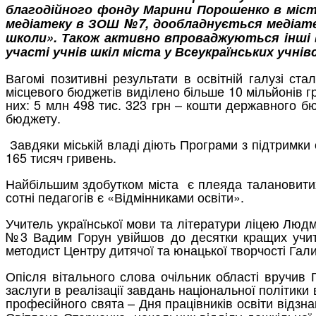
благодійного фонду Марини Порошенко в місті
медіатеку в ЗОШ №7, дообладнується медіате
школи». Також активно впроваджуються інші вс
участі учнів шкіл міста у Всеукраїнських учнів
Вагомі позитивні результати в освітній галузі ст
місцевого бюджетів виділено більше 10 мільйонів г
них: 5 млн 498 тис. 323 грн – кошти державного бю
бюджету.
Завдяки міській владі діють Програми з підтримки 
165 тисяч гривень.
Найбільшим здобутком міста є плеяда талановитих,
сотні педагогів є «Відмінниками освіти».
Учитель української мови та літератури ліцею Люд
№3 Вадим Горун увійшов до десятки кращих учител
методист Центру дитячої та юнацької творчості Гал
Опісля вітального слова очільник області вручив Г
заслуги в реалізації завдань національної політики
професійного свята – Дня працівників освіти відзн