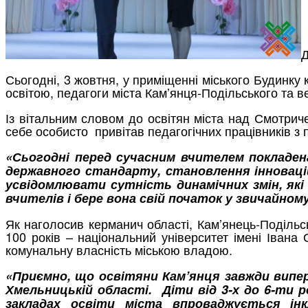
Д
Сьогодні, 3 жовтня, у приміщенні міського Будинку 
освітою, педагоги міста Кам’янця-Подільського та ве
Із вітальним словом до освітян міста над Смотрич
себе особисто привітав педагогічних працівників з 
«Сьогодні перед сучасним вчителем покладена
державного стандарту, становлення інновацій
усвідомлювати сутність динамічних змін, які
вчителів і бере вона свій початок у звичайному
Як наголосив керманич області, Кам’янець-Поділь
100 років – національний університет імені Іван
комунальну власність міською владою.
«Приємно, що освітяни Кам’янця завжди випер
Хмельницькій області. Діти від 3-х до 6-ти 
закладах освіти міста впроваджується ін