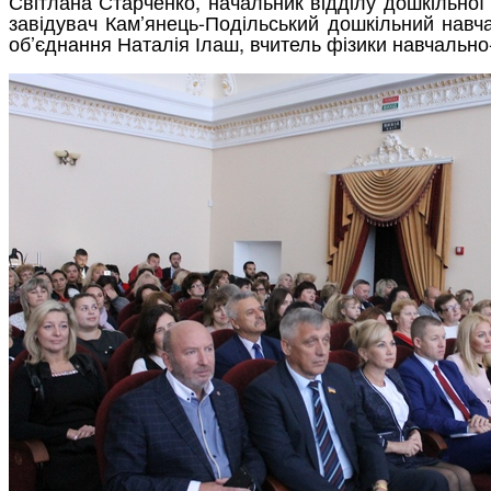
Світлана Старченко, начальник відділу дошкільної
завідувач Кам’янець-Подільський дошкільний навч
об’єднання Наталія Ілаш, вчитель фізики навчальн