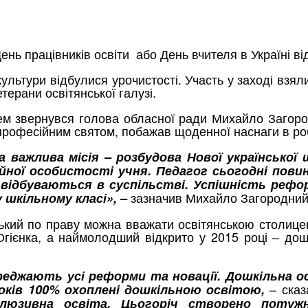
ень працівників освіти або День вчителя в Україні в
культури відбулися урочистості. Участь у заході взя
терани освітянської галузі.
ем звернувся голова обласної ради Михайло Загородн
професійним святом, побажав щоденної наснаги в робо
 важлива місія – розбудова Нової української 
ної особистості учня. Педагог сьогодні повин
 відбуваються в суспільстві. Успішність рефо
зазначив Михайло Загородний
 шкільному класі», –
ський по праву можна вважати освітянською столице
а Огієнка, а наймолодший відкрито у 2015 році – д
еджають усі реформи та новації. Дошкільна о
– ска
років 100% охоплені дошкільною освітою,
клюзивна освіта. Цьогоріч створено потуж