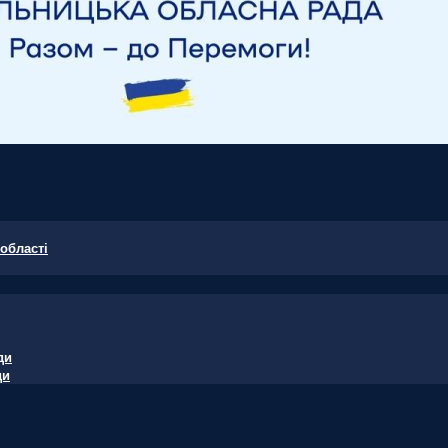
області
ди
ди