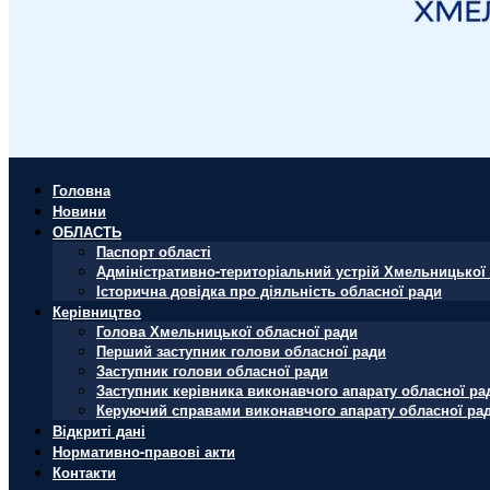
Головна
Новини
ОБЛАСТЬ
Паспорт області
Адміністративно-територіальний устрій Хмельницької 
Історична довідка про діяльність обласної ради
Керівництво
Голова Хмельницької обласної ради
Перший заступник голови обласної ради
Заступник голови обласної ради
Заступник керівника виконавчого апарату обласної ра
Керуючий справами виконавчого апарату обласної ра
Відкриті дані
Нормативно-правові акти
Контакти