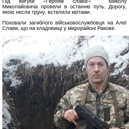
Під вигуки «Героям слава!» Миколу
Миколайовича провели в останню путь. Дорогу,
якою несли труну, встелили квітами.
Поховали загиблого військовослужбовця на Алеї
Слави, що на кладовищі у мікрорайоні Ракове.