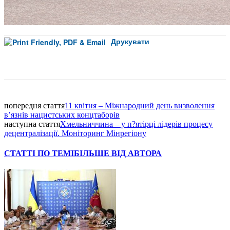
Друкувати
Facebook
попередня стаття
11 квітня – Міжнародний день визволення
в’язнів нацистських концтаборів
наступна стаття
Хмельниччина – у п?ятірці лідерів процесу
децентралізації. Моніторинг Мінрегіону
СТАТТІ ПО ТЕМІ
БІЛЬШЕ ВІД АВТОРА