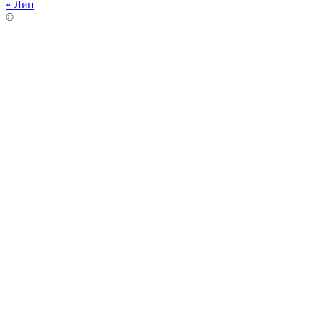
« Лип
©