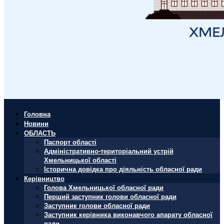
Головна
Новини
ОБЛАСТЬ
Паспорт області
Адміністративно-територіальний устрій
Хмельницької області
Історична довідка про діяльність обласної ради
Керівництво
Голова Хмельницької обласної ради
Перший заступник голови обласної ради
Заступник голови обласної ради
Заступник керівника виконавчого апарату обласної
ради