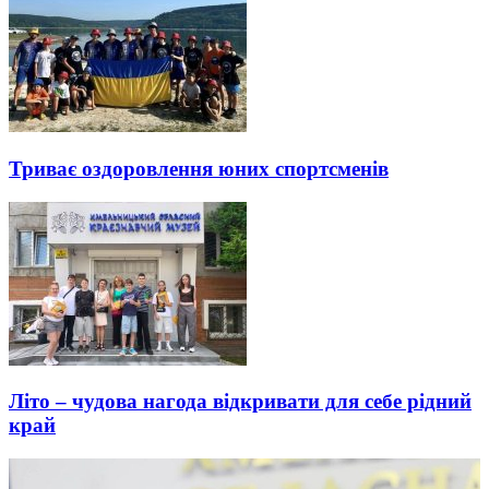
Триває оздоровлення юних спортсменів
Літо – чудова нагода відкривати для себе рідний
край