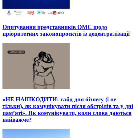
Опитування представників ОМС щодо
пріоритетних законопроєктів із децентралізації
«НЕ НАШКОДИТИ: гайд для бізнесу (і не
тільки), як комунікувати після обстрілів та у дні
пам’яті». Як комунікувати, коли слова даються
найважче?