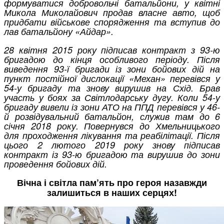
формуватися добровольчі батальйони, у квітні
Микола Миколайович продав власне авто, щоб
придбати військове спорядження та вступив до
лав батальйону «Айдар».
28 квітня 2015 року підписав контракт з 93-ю
бригадою до кінця особливого періоду. Після
виведення 93-ї бригади із зони бойових дій на
пункт постійної дислокації «Механ» перевівся у
54-у бригаду та знову вирушив на Схід. Брав
участь у боях за Світлодарську дугу. Коли 54-у
бригаду вивели із зони АТО на ППД перевівся у 46-
й розвідувальний батальйон, служив там до 6
січня 2018 року. Повернувся до Хмельницького
для проходження лікування та реабілітації. Після
цього 2 лютого 2019 року знову підписав
контракт із 93-ю бригадою та вирушив до зони
проведення бойових дій.
Вічна і світла пам’ять про героя назавжди
залишиться в наших серцях!