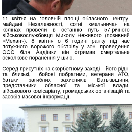
11 квітня на головній площі обласного центру,
майдані Незалежності, сотні хмельничан на
колінах провели в останню путь 57-річного
військовослужбовця Миколу Неживого (позивний
«Механ»). 8 квітня о 6 годині ранку під час
потужного ворожого обстрілу у зоні проведення
ООС біля Авдіївки він отримав смертельне
осколкове поранення у шию.
Серед присутніх на скорботному заході – його рідні
та близькі, бойові побратими, ветерани АТО,
батьки загиблих захисників Батьківщини,
представники обласної та міської влади,
військового комісаріату, громадських організацій та
засобів масової інформації.