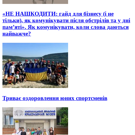
«НЕ НАШКОДИТИ: гайд для бізнесу (і не
тільки), як комунікувати після обстрілів та у дні
пам’яті». Як комунікувати, коли слова даються
найважче?
Триває оздоровлення юних спортсменів