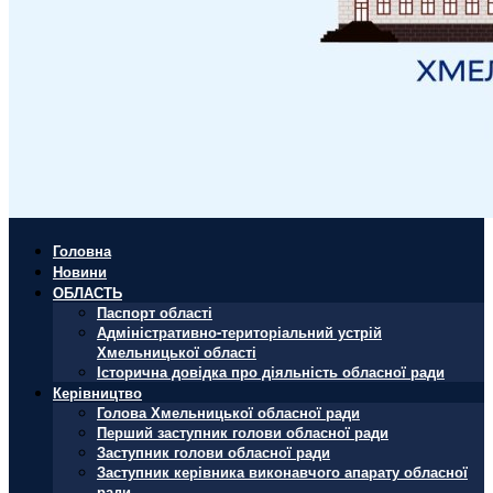
Головна
Новини
ОБЛАСТЬ
Паспорт області
Адміністративно-територіальний устрій
Хмельницької області
Історична довідка про діяльність обласної ради
Керівництво
Голова Хмельницької обласної ради
Перший заступник голови обласної ради
Заступник голови обласної ради
Заступник керівника виконавчого апарату обласної
ради