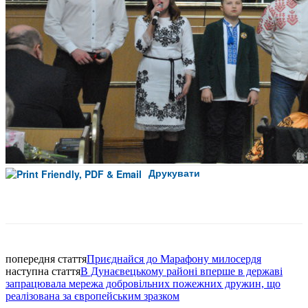
Друкувати
Facebook
попередня стаття
Приєднайся до Марафону милосердя
наступна стаття
В Дунаєвецькому районі вперше в державі
запрацювала мережа добровільних пожежних дружин, що
реалізована за європейським зразком