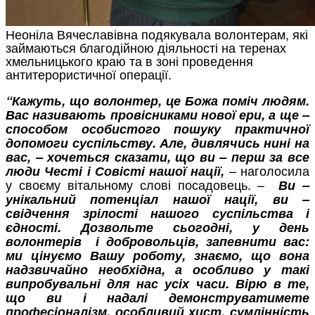
Неоніла Вячеславівна подякувала волонтерам, які
займаються благодійною діяльності на теренах
хмельницького краю та в зоні проведення
антитерористичної операції.
“Кажуть, що волонтер, це Божа поміч людям.
Вас називають провісниками нової ери, а ще –
способом особистого пошуку практичної
допомоги суспільству. Але, дивлячись нині на
вас, – хочеться сказати, що ви – перш за все
– наголосила
люди Честі і Совісті нашої нації,
у своєму вітальному слові посадовець. –
Ви –
унікальний потенціал нашої нації, ви –
свідчення зрілості нашого суспільства і
єдності.
Дозвольте сьогодні, у день
волонтерів і добровольців, запевнити вас:
ми цінуємо Вашу роботу, знаємо, що вона
надзвичайно необхідна, а особливо у такі
випробувальні для нас усіх часи. Вірю в те,
що ви і надалі демонструватимете
професіоналізм, особливий хист, сумлінність