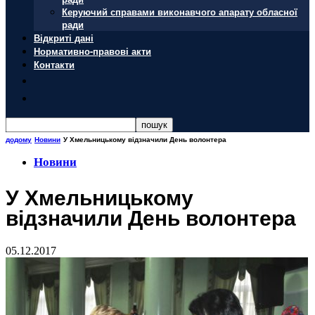
Керуючий справами виконавчого апарату обласної
ради
Відкриті дані
Нормативно-правові акти
Контакти
додому
Новини
У Хмельницькому відзначили День волонтера
Новини
У Хмельницькому
відзначили День волонтера
05.12.2017