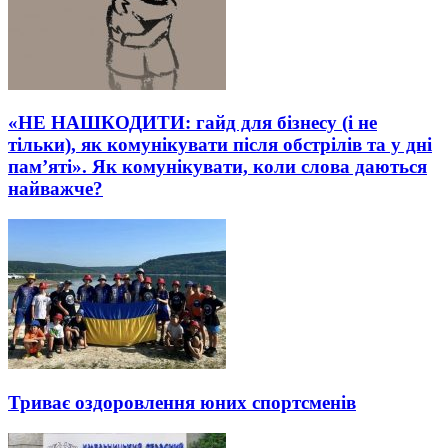
«НЕ НАШКОДИТИ: гайд для бізнесу (і не
тільки), як комунікувати після обстрілів та у дні
пам’яті». Як комунікувати, коли слова даються
найважче?
Триває оздоровлення юних спортсменів