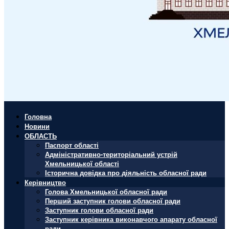
Головна
Новини
ОБЛАСТЬ
Паспорт області
Адміністративно-територіальний устрій
Хмельницької області
Історична довідка про діяльність обласної ради
Керівництво
Голова Хмельницької обласної ради
Перший заступник голови обласної ради
Заступник голови обласної ради
Заступник керівника виконавчого апарату обласної
ради