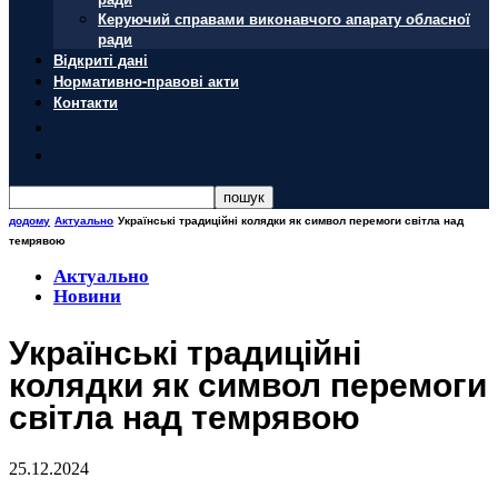
Керуючий справами виконавчого апарату обласної
ради
Відкриті дані
Нормативно-правові акти
Контакти
додому
Актуально
Українські традиційні колядки як символ перемоги світла над
темрявою
Актуально
Новини
Українські традиційні
колядки як символ перемоги
світла над темрявою
25.12.2024