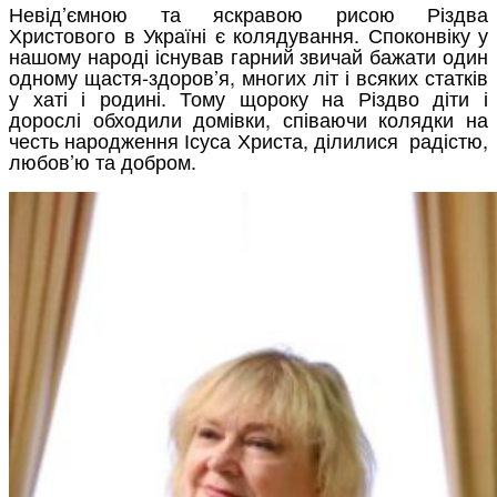
Невід’ємною та яскравою рисою Різдва
Христового в Україні є колядування. Споконвіку у
нашому народі існував гарний звичай бажати один
одному щастя-здоров’я, многих літ і всяких статків
у хаті і родині. Тому щороку на Різдво діти і
дорослі обходили домівки, співаючи колядки на
честь народження Ісуса Христа, ділилися радістю,
любов’ю та добром.