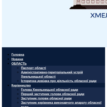
Головна
Новини
ОБЛАСТЬ
Паспорт області
Адміністративно-територіальний устрій
Хмельницької області
Історична довідка про діяльність обласної ради
Керівництво
Голова Хмельницької обласної ради
Перший заступник голови обласної ради
Заступник голови обласної ради
Заступник керівника виконавчого апарату обласної
ради