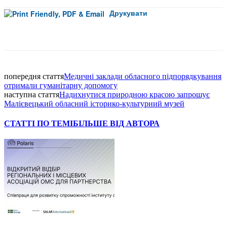
Друкувати
Facebook
попередня стаття
Медичні заклади обласного підпорядкування
отримали гуманітарну допомогу
наступна стаття
Надихнутися природною красою запрошує
Малієвецький обласний історико-культурний музей
СТАТТІ ПО ТЕМІ
БІЛЬШЕ ВІД АВТОРА