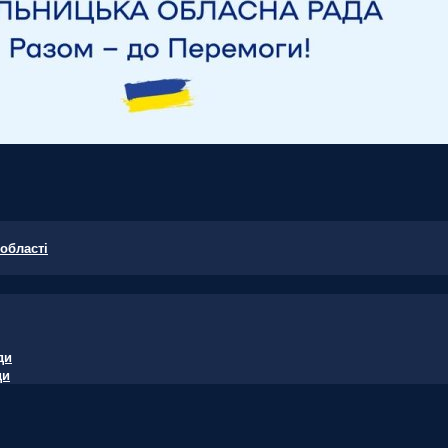
області
ди
ди