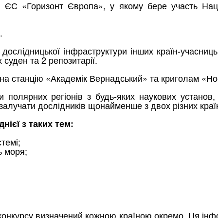
 ЄС «Горизонт Європа», у якому бере участь Нац
.
 дослідницької інфраструктури інших країн-учасниц
 суден та 2 репозитарії.
х на станцію «Академік Вернадський» та криголам «Н
полярних регіонів з будь-яких наукових установ, 
і залучати дослідників щонайменше з двох різних краї
нієї з таких тем:
темі;
ь моря;
 конкурсу визначений кожною країною окремо. Ця ін