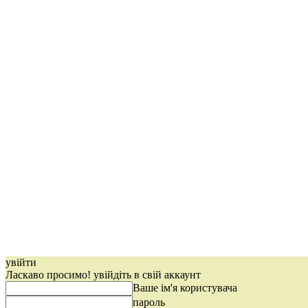
увійти
Ласкаво просимо! увійдіть в свій аккаунт
Ваше ім'я користувача
пароль