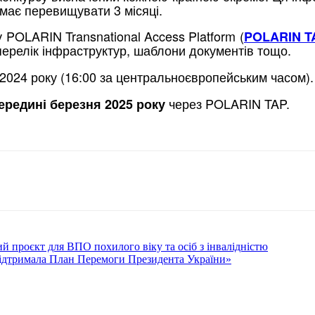
 має перевищувати 3 місяці.
POLARIN Transnational Access Platform (
POLARIN T
 перелік інфраструктур, шаблони документів тощо.
024 року (16:00 за центральноєвропейським часом).
через POLARIN TAP.
ередині березня 2025 року
й проєкт для ВПО похилого віку та осіб з інвалідністю
підтримала План Перемоги Президента України»