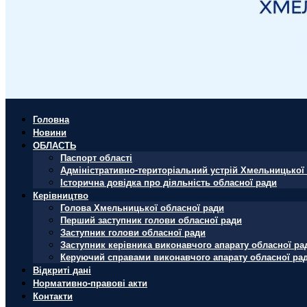
Головна
Новини
ОБЛАСТЬ
Паспорт області
Адміністративно-територіальний устрій Хмельницької 
Історична довідка про діяльність обласної ради
Керівництво
Голова Хмельницької обласної ради
Перший заступник голови обласної ради
Заступник голови обласної ради
Заступник керівника виконавчого апарату обласної ра
Керуючий справами виконавчого апарату обласної ра
Відкриті дані
Нормативно-правові акти
Контакти