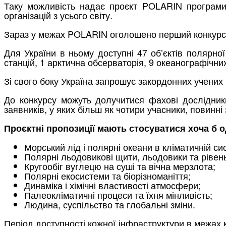
Таку можливість надає проєкт POLARIN програми
організацій з усього світу.
Зараз у межах POLARIN оголошено перший конкурс
Для України в ньому доступні 47 об’єктів полярної
станцій, 1 арктична обсерваторія, 9 океанографічних
Зі свого боку Україна запрошує закордонних учени
До конкурсу можуть долучитися фахові дослідники 
заявників, у яких більш як чотири учасники, повинн
Проєктні пропозиції мають стосуватися хоча б од
Морський лід і полярні океани в кліматичній сис
Полярні льодовикові щити, льодовики та рівен
Кругообіг вуглецю на суші та вічна мерзлота;
Полярні екосистеми та біорізноманіття;
Динаміка і хімічні властивості атмосфери;
Палеокліматичні процеси та їхня мінливість;
Людина, суспільство та глобальні зміни.
Період доступності кожної інфраструктури в межах