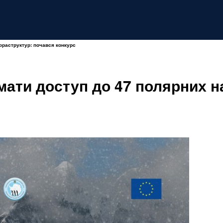
нфраструктур: почався конкурс
имати доступ до 47 полярних 