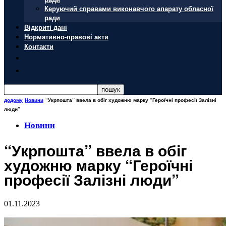
Керуючий справами виконавчого апарату обласної
ради
Відкриті дані
Нормативно-правові акти
Контакти
додому
Новини
“Укрпошта” ввела в обіг художню марку “Героїчні професії Залізні
люди”
Новини
“Укрпошта” ввела в обіг
художню марку “Героїчні
професії Залізні люди”
01.11.2023