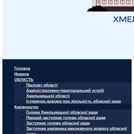
Головна
Новини
ОБЛАСТЬ
Паспорт області
Адміністративно-територіальний устрій
Хмельницької області
Історична довідка про діяльність обласної ради
Керівництво
Голова Хмельницької обласної ради
Перший заступник голови обласної ради
Заступник голови обласної ради
Заступник керівника виконавчого апарату обласної
ради