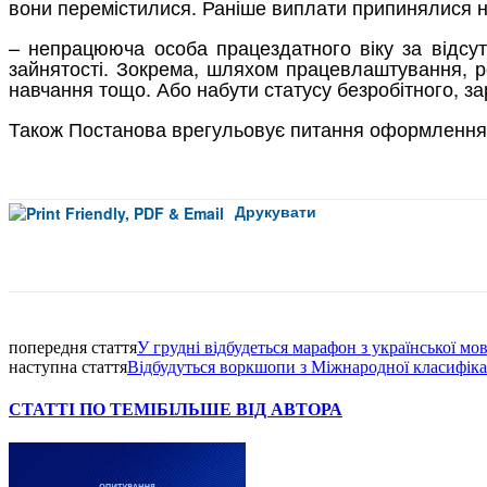
вони перемістилися. Раніше виплати припинялися н
– непрацююча особа працездатного віку за відсу
зайнятості. Зокрема, шляхом працевлаштування, ре
навчання тощо. Або набути статусу безробітного, за
Також Постанова врегульовує питання оформлення д
Друкувати
Facebook
попередня стаття
У грудні відбудеться марафон з української мо
наступна стаття
Відбудуться воркшопи з Міжнародної класифіка
СТАТТІ ПО ТЕМІ
БІЛЬШЕ ВІД АВТОРА