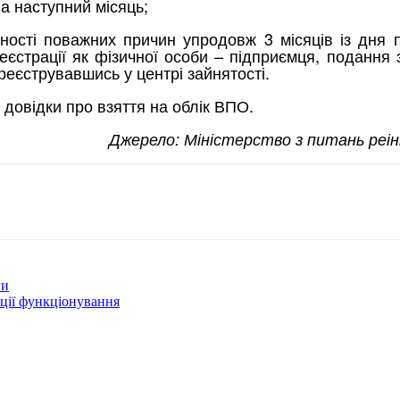
а наступний місяць;
тності поважних причин упродовж 3 місяців із дня
єстрації як фізичної особи – підприємця, подання 
реєструвавшись у центрі зайнятості.
овідки про взяття на облік ВПО.
Джерело: Міністерство з питань реі
ви
ції функціонування