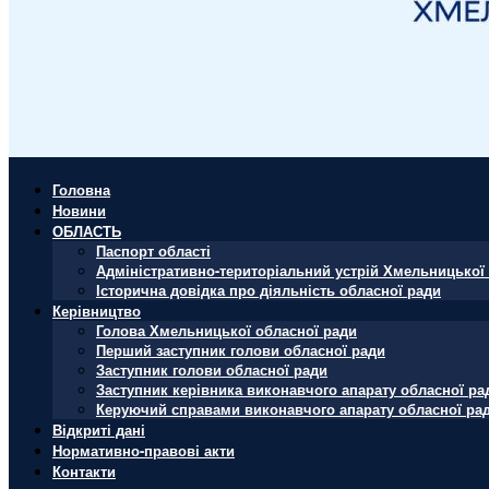
Головна
Новини
ОБЛАСТЬ
Паспорт області
Адміністративно-територіальний устрій Хмельницької 
Історична довідка про діяльність обласної ради
Керівництво
Голова Хмельницької обласної ради
Перший заступник голови обласної ради
Заступник голови обласної ради
Заступник керівника виконавчого апарату обласної ра
Керуючий справами виконавчого апарату обласної ра
Відкриті дані
Нормативно-правові акти
Контакти