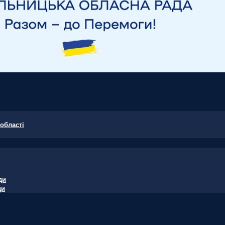
області
ди
ди