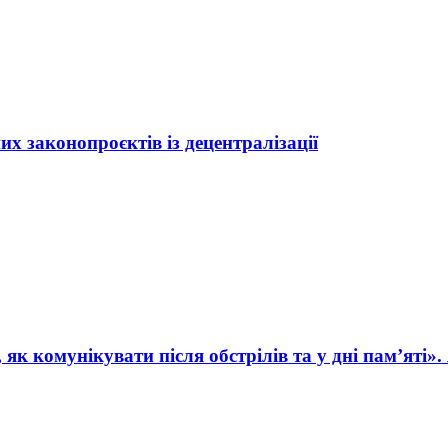
 законопроєктів із децентралізації
як комунікувати після обстрілів та у дні пам’яті»