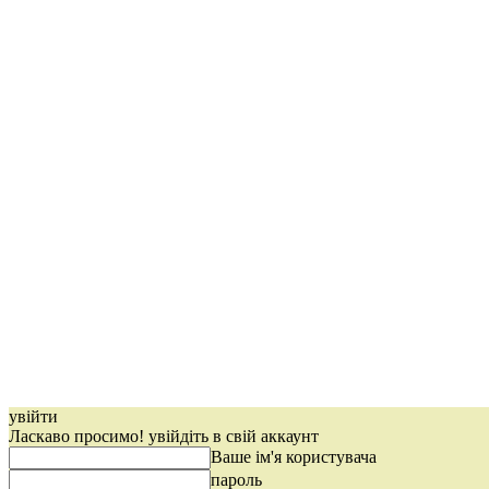
увійти
Ласкаво просимо! увійдіть в свій аккаунт
Ваше ім'я користувача
пароль