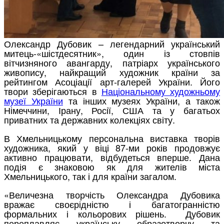
Олександр Дубовик – легендарний український
митець-«шістдесятник», один із стовпів
вітчизняного авангарду, патріарх українського
живопису, найкращий художник країни за
рейтингом Асоціації арт-галерей України. Його
твори зберігаються в
Національному художньому
музеї України
та інших музеях України, а також
Німеччини, Ірану, Росії, США та у багатьох
приватних та державних колекціях світу.
В Хмельницькому персональна виставка творів
художника, який у віці 87-ми років продовжує
активно працювати, відбудеться вперше. Дана
подія є знаковою як для жителів міста
Хмельницького, так і для країни загалом.
«Величезна творчість Олександра Дубовика
вражає своєрідністю і багатогранністю
формальних і кольорових рішень. Дубовик
переплавляє українську образотворчу та