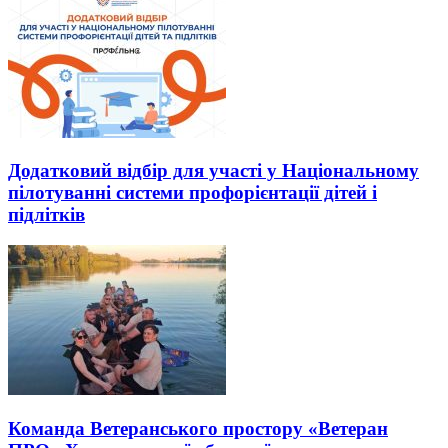
Додатковий відбір для участі у Національному
пілотуванні системи профорієнтації дітей і
підлітків
Команда Ветеранського простору «Ветеран