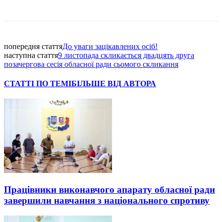
Facebook
попередня стаття
До уваги зацікавлених осіб!
наступна стаття
9 листопада скликається двадцять друга
позачергова сесія обласної ради сьомого скликання
СТАТТІ ПО ТЕМІ
БІЛЬШЕ ВІД АВТОРА
Працівники виконавчого апарату обласної ради
завершили навчання з національного спротиву