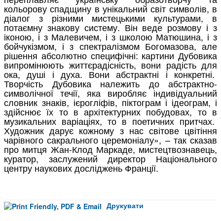
кольорову спадщину в унікальний світ символів, в
діалог з різними мистецькими культурами, в
потаємну знакову систему. Він веде розмову і з
іконою, і з Малевичем, і з школою Матюшина, і з
бойчукізмом, і з спектралізмом Богомазова, але
рішення абсолютно специфічні: картини Дубовика
випромінюють життєрадісність, вони радість для
ока, душі і духа. Вони абстрактні і конкретні.
Творчість Дубовика належить до абстрактно-
символічної течії, яка виробляє індивідуальний
словник знаків, ієрогліфів, піктограм і ідеограм, і
здійснює їх то в архітектурних побудовах, то в
музикальних варіаціях, то в поетичних притчах.
Художник дарує кожному з нас світове цвітіння
чарівного сакрального церемоніалу», – так сказав
про митця Жан-Клод Маркаде, мистецтвознавець,
куратор, заслужений директор Національного
центру наукових досліджень Франції.
Друкувати