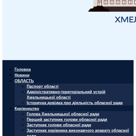
Головна
Новини
ОБЛАСТЬ
Паспорт області
Адміністративно-територіальний устрій
Хмельницької області
Історична довідка про діяльність обласної ради
Керівництво
Голова Хмельницької обласної ради
Перший заступник голови обласної ради
Заступник голови обласної ради
Заступник керівника виконавчого апарату обласної
ради