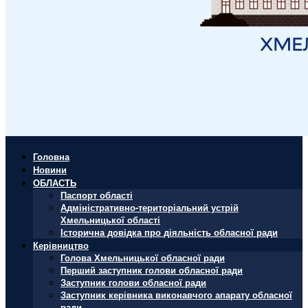
Головна
Новини
ОБЛАСТЬ
Паспорт області
Адміністративно-територіальний устрій
Хмельницької області
Історична довідка про діяльність обласної ради
Керівництво
Голова Хмельницької обласної ради
Перший заступник голови обласної ради
Заступник голови обласної ради
Заступник керівника виконавчого апарату обласної
ради