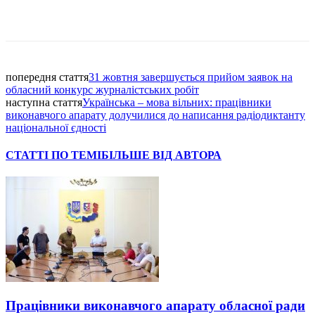
Facebook
попередня стаття
31 жовтня завершується прийом заявок на
обласний конкурс журналістських робіт
наступна стаття
Українська – мова вільних: працівники
виконавчого апарату долучилися до написання радіодиктанту
національної єдності
СТАТТІ ПО ТЕМІ
БІЛЬШЕ ВІД АВТОРА
Працівники виконавчого апарату обласної ради