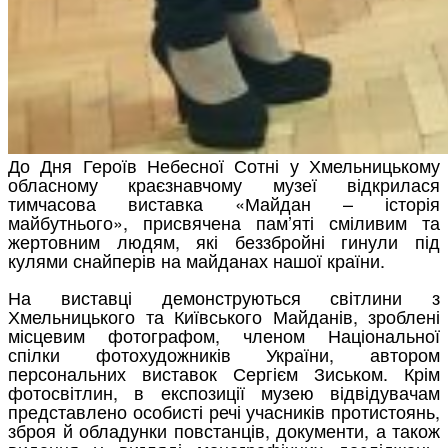
До Дня Героїв Небесної Сотні у Хмельницькому
обласному краєзнавчому музеї відкрилася
тимчасова виставка «Майдан – історія
майбутнього», присвячена пам’яті сміливим та
жертовним людям, які беззбройні гинули під
кулями снайперів на майданах нашої країни.
На виставці демонструються світлини з
Хмельницького та Київського Майданів, зроблені
місцевим фотографом, членом Національної
спілки фотохудожників України, автором
персональних виставок Сергієм Зиськом. Крім
фотосвітлин, в експозиції музею відвідувачам
представлено особисті речі учасників протистоянь,
зброя й обладунки повстанців, документи, а також