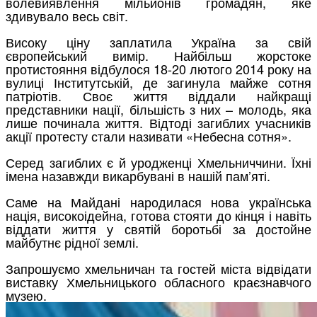
волевиявлення мільйонів громадян, яке
здивувало весь світ.
Високу ціну заплатила Україна за свій
європейський вимір. Найбільш жорстоке
протистояння відбулося 18-20 лютого 2014 року на
вулиці Інститутській, де загинула майже сотня
патріотів. Своє життя віддали найкращі
представники нації, більшість з них – молодь, яка
лише починала життя. Відтоді загиблих учасників
акції протесту стали називати «Небесна сотня».
Серед загиблих є й уродженці Хмельниччини. Їхні
імена назавжди викарбувані в нашій пам’яті.
Саме на Майдані народилася нова українська
нація, високоідейна, готова стояти до кінця і навіть
віддати життя у святій боротьбі за достойне
майбутнє рідної землі.
Запрошуємо хмельничан та гостей міста відвідати
виставку Хмельницького обласного краєзнавчого
музею.