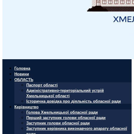
Головна
Новини
ОБЛАСТЬ
Паспорт області
Адміністративно-територіальний устрій
Хмельницької області
Історична довідка про діяльність обласної ради
Керівництво
Голова Хмельницької обласної ради
Перший заступник голови обласної ради
Заступник голови обласної ради
Заступник керівника виконавчого апарату обласної
ради