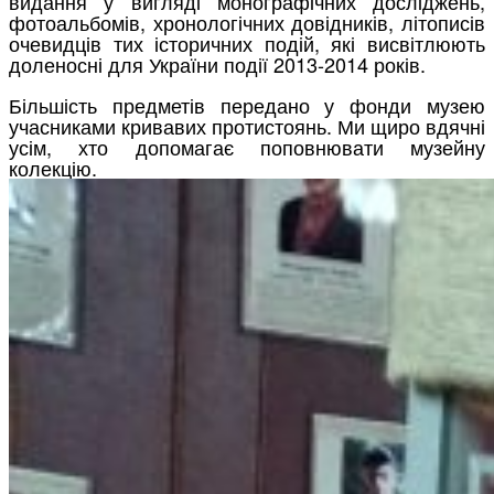
видання у вигляді монографічних досліджень,
фотоальбомів, хронологічних довідників, літописів
очевидців тих історичних подій, які висвітлюють
доленосні для України події 2013-2014 років.
Більшість предметів передано у фонди музею
учасниками кривавих протистоянь. Ми щиро вдячні
усім, хто допомагає поповнювати музейну
колекцію.