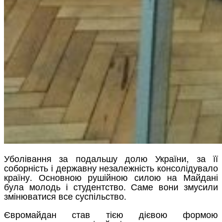
Уболівання за подальшу долю України, за її
соборність і державну незалежність консолідувало
країну. Основною рушійною силою на Майдані
була молодь і студентство. Саме вони змусили
змінюватися все суспільство.
Євромайдан став тією дієвою формою