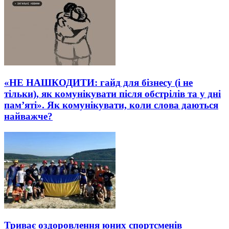
«НЕ НАШКОДИТИ: гайд для бізнесу (і не
тільки), як комунікувати після обстрілів та у дні
пам’яті». Як комунікувати, коли слова даються
найважче?
Триває оздоровлення юних спортсменів