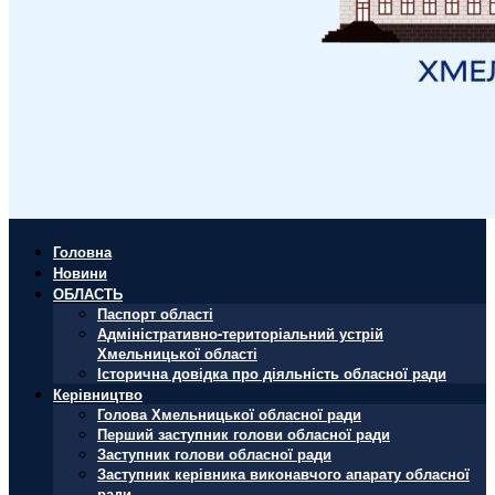
Головна
Новини
ОБЛАСТЬ
Паспорт області
Адміністративно-територіальний устрій
Хмельницької області
Історична довідка про діяльність обласної ради
Керівництво
Голова Хмельницької обласної ради
Перший заступник голови обласної ради
Заступник голови обласної ради
Заступник керівника виконавчого апарату обласної
ради