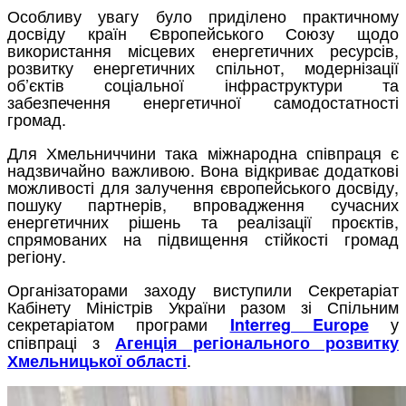
Особливу увагу було приділено практичному
досвіду країн Європейського Союзу щодо
використання місцевих енергетичних ресурсів,
розвитку енергетичних спільнот, модернізації
об’єктів соціальної інфраструктури та
забезпечення енергетичної самодостатності
громад.
Для Хмельниччини така міжнародна співпраця є
надзвичайно важливою. Вона відкриває додаткові
можливості для залучення європейського досвіду,
пошуку партнерів, впровадження сучасних
енергетичних рішень та реалізації проєктів,
спрямованих на підвищення стійкості громад
регіону.
Організаторами заходу виступили Секретаріат
Кабінету Міністрів України разом зі Спільним
секретаріатом програми
у
Interreg Europe
співпраці з
Агенція регіонального розвитку
.
Хмельницької області