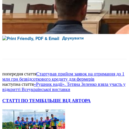
Друкувати
Facebook
попередня стаття
Стартував прийом заявок на отримання до 1
млн грн безвідсоткового кредиту для фермерів
наступна стаття
«Рушник надії». Тетяна Зеленко взяла участь у
відкритті Всеукраїнської виставки
СТАТТІ ПО ТЕМІ
БІЛЬШЕ ВІД АВТОРА