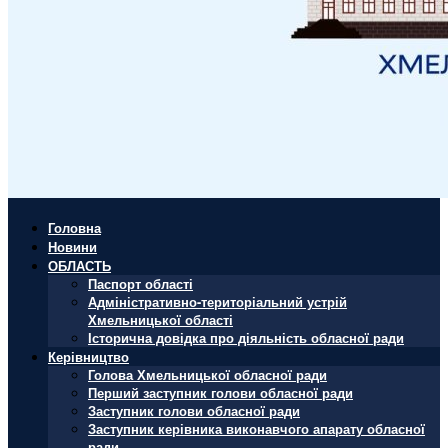
Головна
Новини
ОБЛАСТЬ
Паспорт області
Адміністративно-територіальний устрій
Хмельницької області
Історична довідка про діяльність обласної ради
Керівництво
Голова Хмельницької обласної ради
Перший заступник голови обласної ради
Заступник голови обласної ради
Заступник керівника виконавчого апарату обласної
ради