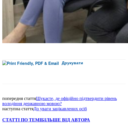
Друкувати
Facebook
попередня стаття
Шукаєте, де офіційно підтвердити рівень
володіння державною мовою?
наступна стаття
До уваги зацікавлених осіб
СТАТТІ ПО ТЕМІ
БІЛЬШЕ ВІД АВТОРА