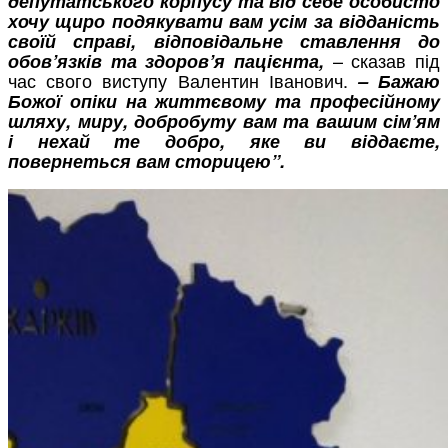
депутатського корпусу та від себе особисто
хочу щиро подякувати вам усім за відданість
своїй справі, відповідальне ставлення до
– сказав під
обов’язків та здоров’я пацієнта,
час свого виступу Валентин Іванович.
– Бажаю
Божої опіки на життєвому та професійному
шляху, миру, добробуту вам та вашим сім’ям
і нехай те добро, яке ви віддаєте,
повернеться вам сторицею”.