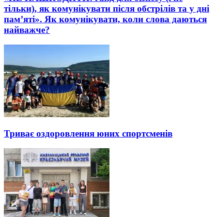
тільки), як комунікувати після обстрілів та у дні
пам’яті». Як комунікувати, коли слова даються
найважче?
Триває оздоровлення юних спортсменів