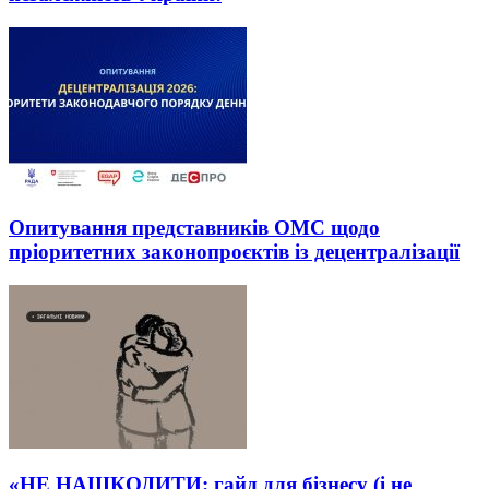
Опитування представників ОМС щодо
пріоритетних законопроєктів із децентралізації
«НЕ НАШКОДИТИ: гайд для бізнесу (і не