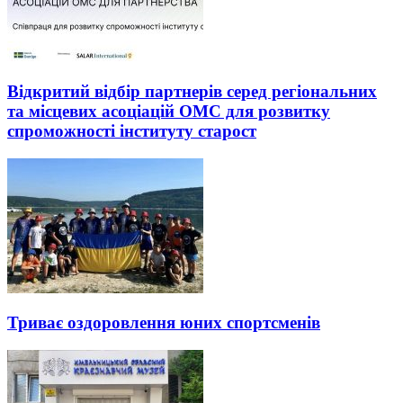
Відкритий відбір партнерів серед регіональних
та місцевих асоціацій ОМС для розвитку
спроможності інституту старост
Триває оздоровлення юних спортсменів