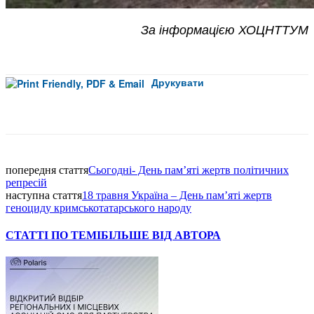
За інформацією ХОЦНТТУМ
Друкувати
Facebook
попередня стаття
Сьогодні- День памʼяті жертв політичних
репресій
наступна стаття
18 травня Україна – День пам’яті жертв
геноциду кримськотатарського народу
СТАТТІ ПО ТЕМІ
БІЛЬШЕ ВІД АВТОРА