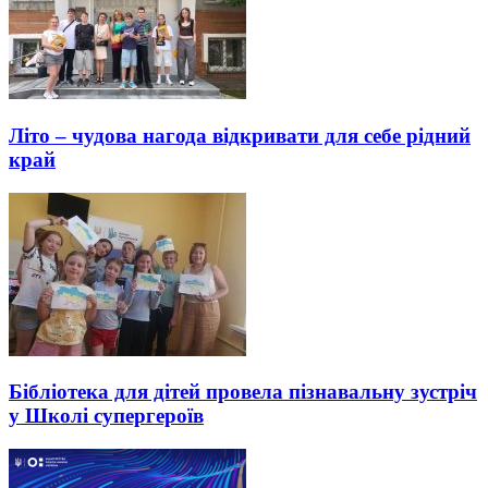
Літо – чудова нагода відкривати для себе рідний
край
Бібліотека для дітей провела пізнавальну зустріч
у Школі супергероїв