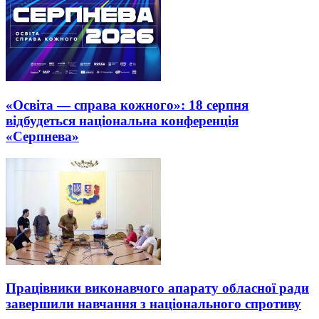
«Освіта — справа кожного»: 18 серпня
відбудеться національна конференція
«Серпнева»
Працівники виконавчого апарату обласної ради
завершили навчання з національного спротиву