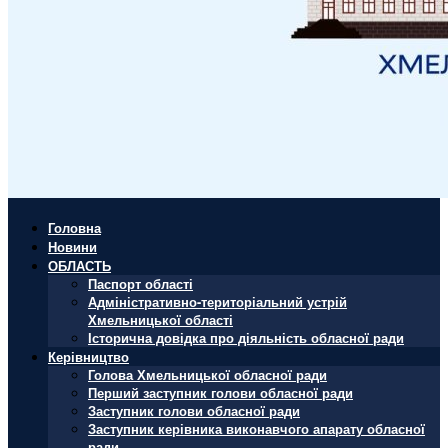
Головна
Новини
ОБЛАСТЬ
Паспорт області
Адміністративно-територіальний устрій
Хмельницької області
Історична довідка про діяльність обласної ради
Керівництво
Голова Хмельницької обласної ради
Перший заступник голови обласної ради
Заступник голови обласної ради
Заступник керівника виконавчого апарату обласної
ради