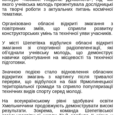
якого учнівська молодь презентувала дослідницькі
та творчі роботи з актуальних питань космічної
тематики.
Організовано обласні відкриті змагання з
повітряних зміїв, що сприяли розвитку
конструкторських умінь та технічної уяви учасників.
У місті Шепетівка відбулися обласні відкриті
змагання зі спортивної радіопеленгації, які
об’єднали учнівську молодь, що демонструє
навички орієнтування на місцевості та технічної
підготовки.
Значною подією стало відновлення обласних
відкритих змагань з картингу після тривалої
перерви, що відбулося на базі Ярмолинецької
територіальної громади та сприяло популяризації
технічних видів спорту серед молоді.
На всеукраїнському рівні здобувачі освіти
Хмельниччини продовжують демонструвати високі
результати. Зокрема, команда Шепетівської
загальноосвітньої школи №8 здобула ІІ місце у