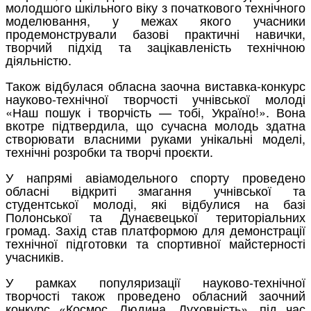
молодшого шкільного віку з початкового технічного
моделювання, у межах якого учасники
продемонстрували базові практичні навички,
творчий підхід та зацікавленість технічною
діяльністю.
Також відбулася обласна заочна виставка-конкурс
науково-технічної творчості учнівської молоді
«Наш пошук і творчість — тобі, Україно!». Вона
вкотре підтвердила, що сучасна молодь здатна
створювати власними руками унікальні моделі,
технічні розробки та творчі проєкти.
У напрямі авіамодельного спорту проведено
обласні відкриті змагання учнівської та
студентської молоді, які відбулися на базі
Полонської та Дунаєвецької територіальних
громад. Захід став платформою для демонстрації
технічної підготовки та спортивної майстерності
учасників.
У рамках популяризації науково-технічної
творчості також проведено обласний заочний
конкурс «Космос. Людина. Духовність», під час