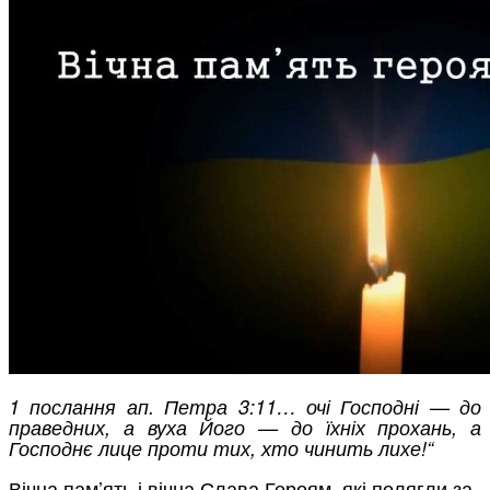
1 послання ап. Петра 3:11… очі Господні — до
праведних, а вуха Його — до їхніх прохань, а
Господнє лице проти тих, хто чинить лихе!“
Вічна пам’ять і вічна Слава Героям, які полягли за