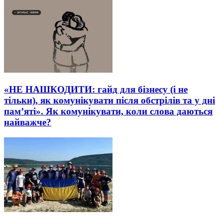
«НЕ НАШКОДИТИ: гайд для бізнесу (і не
тільки), як комунікувати після обстрілів та у дні
пам’яті». Як комунікувати, коли слова даються
найважче?