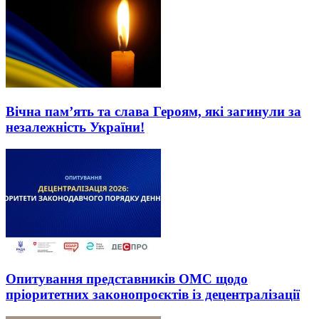
Вічна пам’ять та слава Героям, які загинули за
незалежність України!
Опитування представників ОМС щодо
пріоритетних законопроєктів із децентралізації