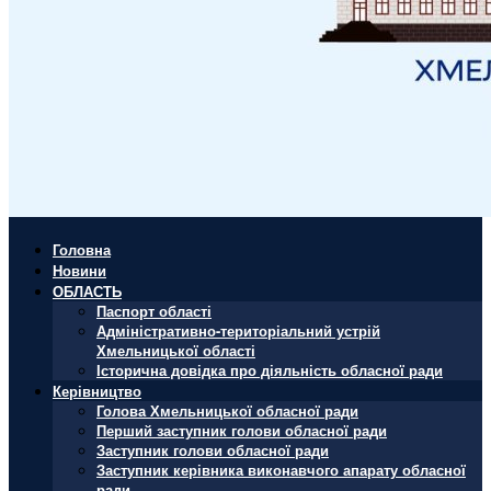
Головна
Новини
ОБЛАСТЬ
Паспорт області
Адміністративно-територіальний устрій
Хмельницької області
Історична довідка про діяльність обласної ради
Керівництво
Голова Хмельницької обласної ради
Перший заступник голови обласної ради
Заступник голови обласної ради
Заступник керівника виконавчого апарату обласної
ради