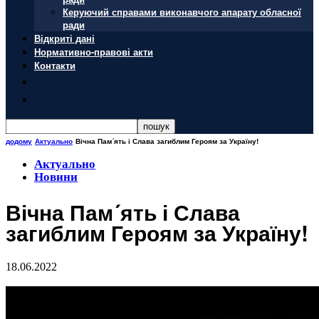
Керуючий справами виконавчого апарату обласної
ради
Відкриті дані
Нормативно-правові акти
Контакти
додому
Актуально
Вічна Пам´ять і Слава загиблим Героям за Україну!
Актуально
Новини
Вічна Пам´ять і Слава
загиблим Героям за Україну!
18.06.2022