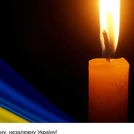
ьну, незалежну Україну!