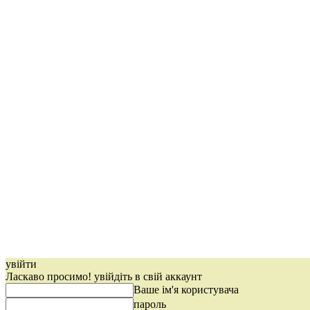
увійти
Ласкаво просимо! увійдіть в свій аккаунт
Ваше ім'я користувача
пароль