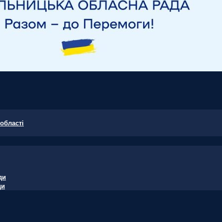
області
ди
ди