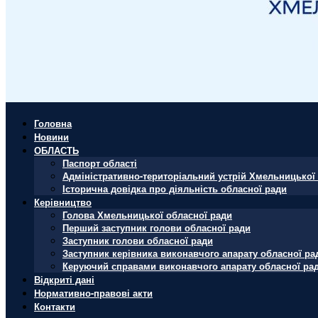
Головна
Новини
ОБЛАСТЬ
Паспорт області
Адміністративно-територіальний устрій Хмельницької 
Історична довідка про діяльність обласної ради
Керівництво
Голова Хмельницької обласної ради
Перший заступник голови обласної ради
Заступник голови обласної ради
Заступник керівника виконавчого апарату обласної ра
Керуючий справами виконавчого апарату обласної ра
Відкриті дані
Нормативно-правові акти
Контакти