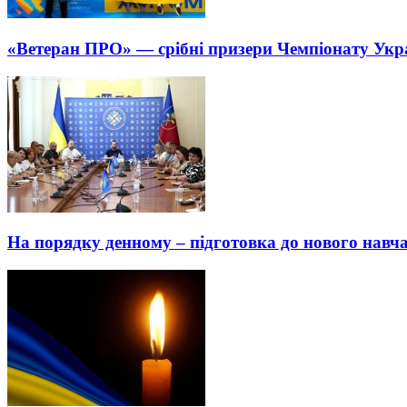
«Ветеран ПРО» — срібні призери Чемпіонату Укра
На порядку денному – підготовка до нового навч