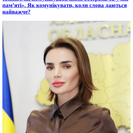
пам’яті». Як комунікувати, коли слова даються
найважче?