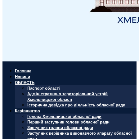
Головна
Новини
ОБЛАСТЬ
Паспорт області
Адміністративно-територіальний устрій
Хмельницької області
Історична довідка про діяльність обласної ради
Керівництво
Голова Хмельницької обласної ради
Перший заступник голови обласної ради
Заступник голови обласної ради
Заступник керівника виконавчого апарату обласної
ради