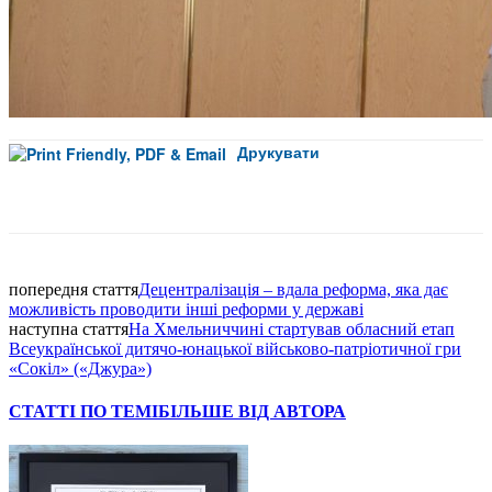
Друкувати
Facebook
попередня стаття
Децентралізація – вдала реформа, яка дає
можливість проводити інші реформи у державі
наступна стаття
На Хмельниччині стартував обласний етап
Всеукраїнської дитячо-юнацької військово-патріотичної гри
«Сокіл» («Джура»)
СТАТТІ ПО ТЕМІ
БІЛЬШЕ ВІД АВТОРА