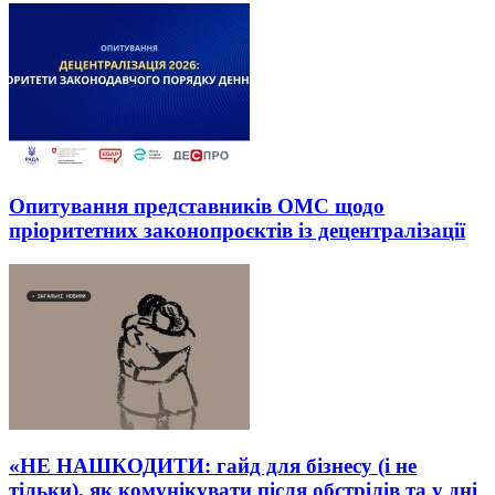
Опитування представників ОМС щодо
пріоритетних законопроєктів із децентралізації
«НЕ НАШКОДИТИ: гайд для бізнесу (і не
тільки), як комунікувати після обстрілів та у дні