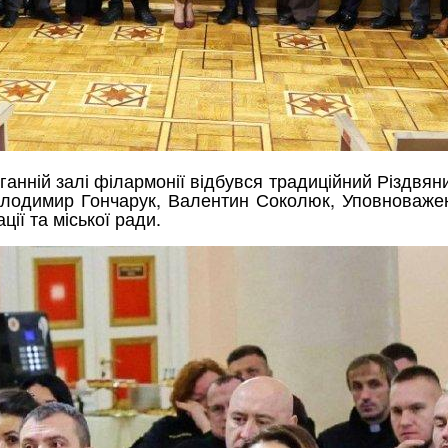
ганній залі філармонії відбувся традиційний Різдвян
Володимир Гончарук, Валентин Соколюк, Уповноваж
ції та міської ради.