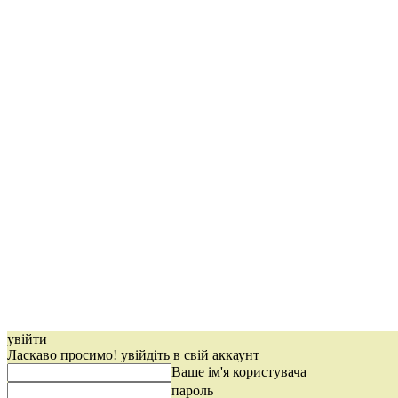
увійти
Ласкаво просимо! увійдіть в свій аккаунт
Ваше ім'я користувача
пароль