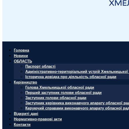
Головна
Новини
ОБЛАСТЬ
Паспорт області
Адміністративно-територіальний устрій Хмельницької 
Історична довідка про діяльність обласної ради
Керівництво
Голова Хмельницької обласної ради
Перший заступник голови обласної ради
Заступник голови обласної ради
Заступник керівника виконавчого апарату обласної ра
Керуючий справами виконавчого апарату обласної ра
Відкриті дані
Нормативно-правові акти
Контакти