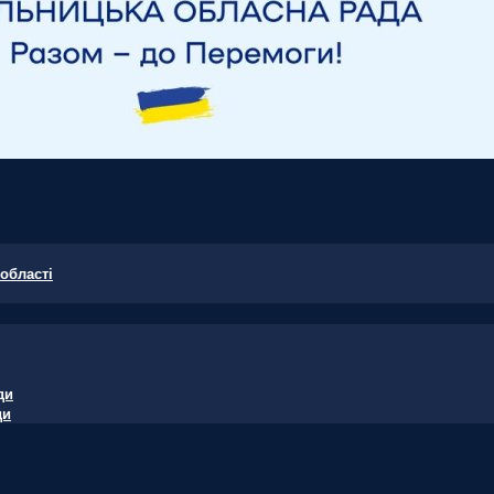
області
ди
ди