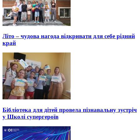
Літо – чудова нагода відкривати для себе рідний
край
Бібліотека для дітей провела пізнавальну зустріч
у Школі супергероїв