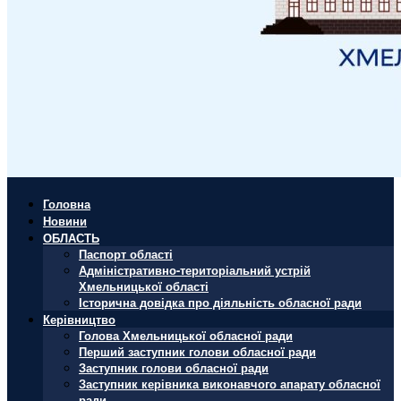
Головна
Новини
ОБЛАСТЬ
Паспорт області
Адміністративно-територіальний устрій
Хмельницької області
Історична довідка про діяльність обласної ради
Керівництво
Голова Хмельницької обласної ради
Перший заступник голови обласної ради
Заступник голови обласної ради
Заступник керівника виконавчого апарату обласної
ради