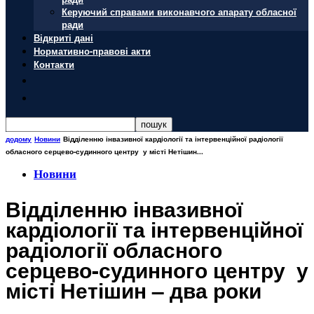
Керуючий справами виконавчого апарату обласної
ради
Відкриті дані
Нормативно-правові акти
Контакти
додому
Новини
Відділенню інвазивної кардіології та інтервенційної радіології
обласного серцево-судинного центру у місті Нетішин...
Новини
Відділенню інвазивної
кардіології та інтервенційної
радіології обласного
серцево-судинного центру у
місті Нетішин – два роки