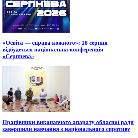
«Освіта — справа кожного»: 18 серпня
відбудеться національна конференція
«Серпнева»
Працівники виконавчого апарату обласної ради
завершили навчання з національного спротиву