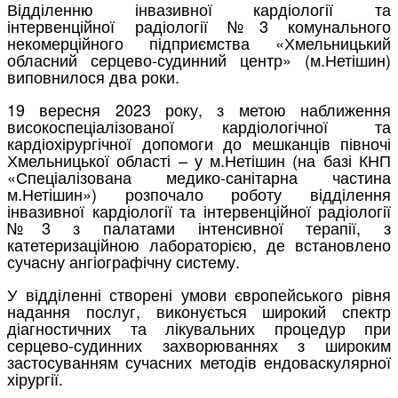
Відділенню інвазивної кардіології та
інтервенційної радіології №3 комунального
некомерційного підприємства «Хмельницький
обласний серцево-судинний центр» (м.Нетішин)
виповнилося два роки.
19 вересня 2023 року, з метою наближення
високоспеціалізованої кардіологічної та
кардіохірургічної допомоги до мешканців півночі
Хмельницької області – у м.Нетішин (на базі КНП
«Спеціалізована медико-санітарна частина
м.Нетішин») розпочало роботу відділення
інвазивної кардіології та інтервенційної радіології
№3 з палатами інтенсивної терапії, з
катетеризаційною лабораторією, де встановлено
сучасну ангіографічну систему.
У відділенні створені умови європейського рівня
надання послуг, виконується широкий спектр
діагностичних та лікувальних процедур при
серцево-судинних захворюваннях з широким
застосуванням сучасних методів ендоваскулярної
хірургії.