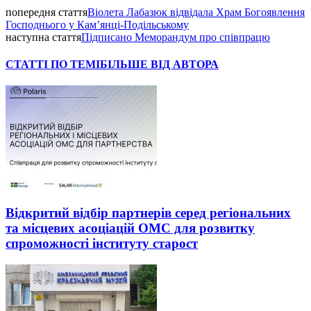
попередня стаття
Віолета Лабазюк відвідала Храм Богоявлення
Господнього у Кам’янці-Подільському
наступна стаття
Підписано Меморандум про співпрацю
СТАТТІ ПО ТЕМІ
БІЛЬШЕ ВІД АВТОРА
Відкритий відбір партнерів серед регіональних
та місцевих асоціацій ОМС для розвитку
спроможності інституту старост