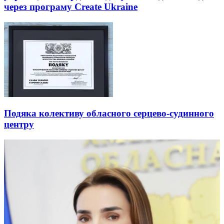
через програму Create Ukraine
Подяка колективу обласного серцево-судинного
центру