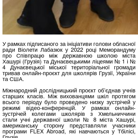
У рамках підписаного за ініціативи голови обласної
ради Віолети Лабазюк у 2022 році Меморандуму
про Співпрацю між державною школою міста
Хашурі (Грузія) та Дунаєвецькими ліцеями № 1 і №
4 Дунаєвецької міської територіальної громади
тривав онлайн-проєкт для школярів Грузії, України
та США.
Міжнародний дослідницький проєкт об’єднав учнів
старших класів. Між вихованцями шкіл протягом
всього періоду було проведено низку зустрічей у
режимі відео-конференцій. У рамках онлайн-
зустрічей колегами школярів з Хмельниччини
стали учні державної школи № 8 міста Хашурі,
американську сторону представляли учасники
програми FLEX Abroad, які навчаються у Тбілісі,
Грузія.