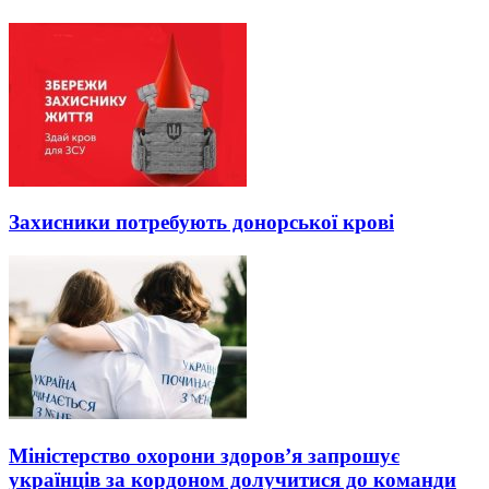
Захисники потребують донорської крові
Міністерство охорони здоров’я запрошує
українців за кордоном долучитися до команди