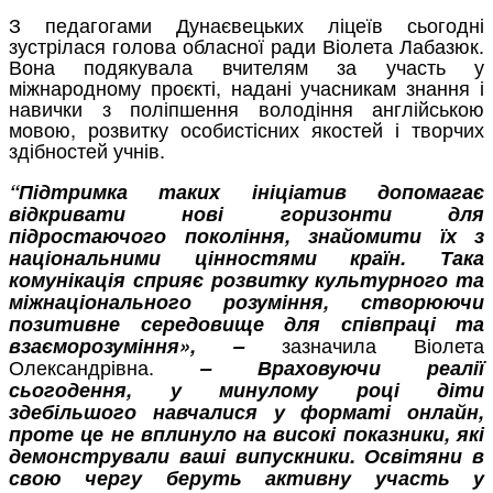
З педагогами Дунаєвецьких ліцеїв сьогодні
зустрілася голова обласної ради Віолета Лабазюк.
Вона подякувала вчителям за участь у
міжнародному проєкті, надані учасникам знання і
навички з поліпшення володіння англійською
мовою, розвитку особистісних якостей і творчих
здібностей учнів.
“Підтримка таких ініціатив допомагає
відкривати нові горизонти для
підростаючого покоління, знайомити їх з
національними цінностями країн. Така
комунікація сприяє розвитку культурного та
міжнаціонального розуміння, створюючи
позитивне середовище для співпраці та
зазначила Віолета
взаєморозуміння», –
Олександрівна.
– Враховуючи реалії
сьогодення, у минулому році діти
здебільшого навчалися у форматі онлайн,
проте це не вплинуло на високі показники, які
демонстрували ваші випускники. Освітяни в
свою чергу беруть активну участь у