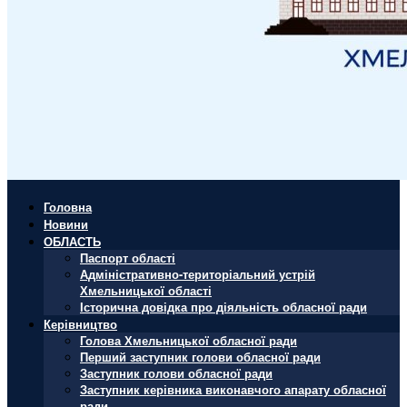
Головна
Новини
ОБЛАСТЬ
Паспорт області
Адміністративно-територіальний устрій
Хмельницької області
Історична довідка про діяльність обласної ради
Керівництво
Голова Хмельницької обласної ради
Перший заступник голови обласної ради
Заступник голови обласної ради
Заступник керівника виконавчого апарату обласної
ради