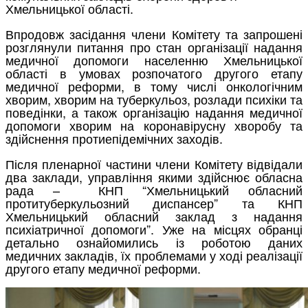
Хмельницької області.
Впродовж засідання члени Комітету та запрошені
розглянули питання про стан організації надання
медичної допомоги населенню Хмельницької
області в умовах розпочатого другого етапу
медичної реформи, в тому числі онкологічним
хворим, хворим на туберкульоз, розлади психіки та
поведінки, а також організацію надання медичної
допомоги хворим на коронавірусну хворобу та
здійснення протиепідемічних заходів.
Після пленарної частини члени Комітету відвідали
два заклади, управління якими здійснює обласна
рада – КНП “Хмельницький обласний
протитуберкульозний диспансер” та КНП
Хмельницький обласний заклад з надання
психіатричної допомоги”. Уже на місцях обранці
детально ознайомились із роботою даних
медичних закладів, їх проблемами у ході реалізації
другого етапу медичної реформи.