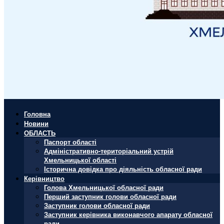
Головна
Новини
ОБЛАСТЬ
Паспорт області
Адміністративно-територіальний устрій
Хмельницької області
Історична довідка про діяльність обласної ради
Керівництво
Голова Хмельницької обласної ради
Перший заступник голови обласної ради
Заступник голови обласної ради
Заступник керівника виконавчого апарату обласної
ради