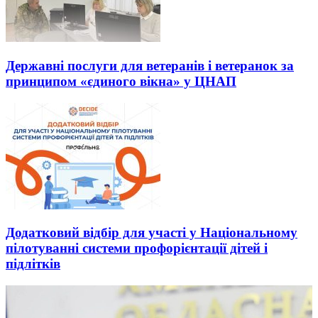
Державні послуги для ветеранів і ветеранок за
принципом «єдиного вікна» у ЦНАП
Додатковий відбір для участі у Національному
пілотуванні системи профорієнтації дітей і
підлітків