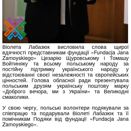
Віолета Лабазюк висловила слова щирої
вдячності представникам фундації «Fundacja Jana
Zamoyskiego» Цезарію Щуровському і Томашу
Войтиняку та всьому польському народу за
постійну підтримку українського народу у
відстоюванні своєї незалежності та європейських
цінностей. Голова обласної ради презентувала
польським друзям українську поштову марку
«Доброго вечора, ми з України» та Великодні
смаколики.
У свою чергу, польські волонтери подякували за
співпрацю та подарували Віолеті Лабазюк та її
помічникам Подяки від фундації «Fundacja Jana
Zamoyskiego».