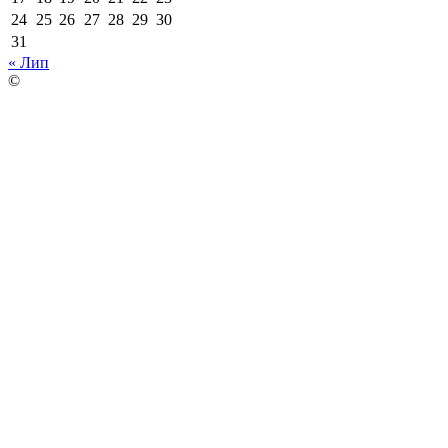
24
25
26
27
28
29
30
31
« Лип
©