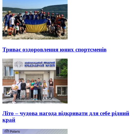
Триває оздоровлення юних спортсменів
Літо – чудова нагода відкривати для себе рідний
край