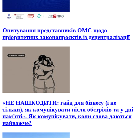
Опитування представників ОМС щодо
пріоритетних законопроєктів із децентралізації
«НЕ НАШКОДИТИ: гайд для бізнесу (і не
тільки), як комунікувати після обстрілів та у дні
пам’яті». Як комунікувати, коли слова даються
найважче?