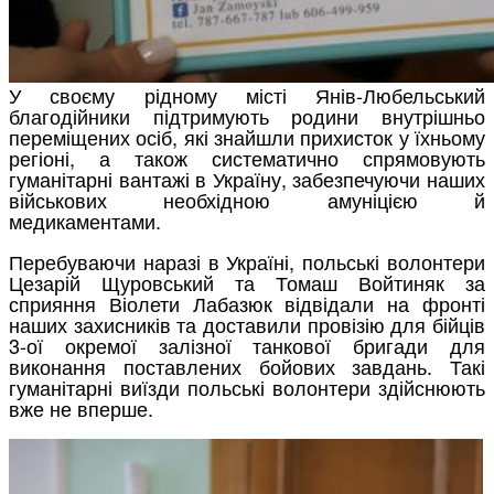
У своєму рідному місті Янів-Любельський
благодійники підтримують родини внутрішньо
переміщених осіб, які знайшли прихисток у їхньому
регіоні, а також систематично спрямовують
гуманітарні вантажі в Україну, забезпечуючи наших
військових необхідною амуніцією й
медикаментами.
Перебуваючи наразі в Україні, польські волонтери
Цезарій Щуровський та Томаш Войтиняк за
сприяння Віолети Лабазюк відвідали на фронті
наших захисників та доставили провізію для бійців
3-ої окремої залізної танкової бригади для
виконання поставлених бойових завдань. Такі
гуманітарні виїзди польські волонтери здійснюють
вже не вперше.