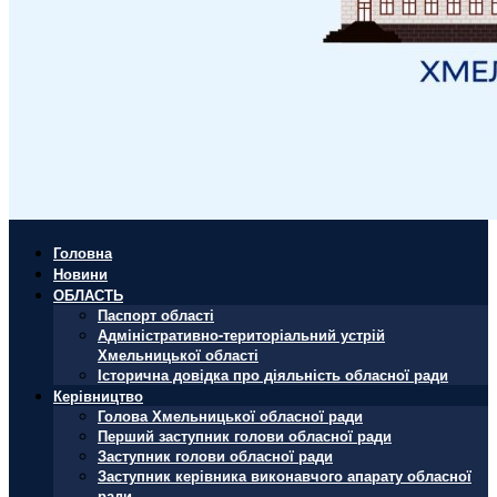
Головна
Новини
ОБЛАСТЬ
Паспорт області
Адміністративно-територіальний устрій
Хмельницької області
Історична довідка про діяльність обласної ради
Керівництво
Голова Хмельницької обласної ради
Перший заступник голови обласної ради
Заступник голови обласної ради
Заступник керівника виконавчого апарату обласної
ради