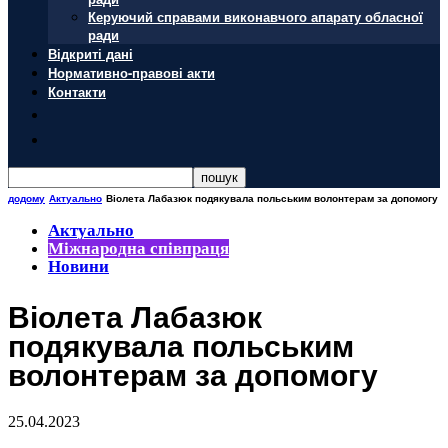
Керуючий справами виконавчого апарату обласної
ради
Відкриті дані
Нормативно-правові акти
Контакти
додому
Актуально
Віолета Лабазюк подякувала польським волонтерам за допомогу
Актуально
Міжнародна співпраця
Новини
Віолета Лабазюк
подякувала польським
волонтерам за допомогу
25.04.2023