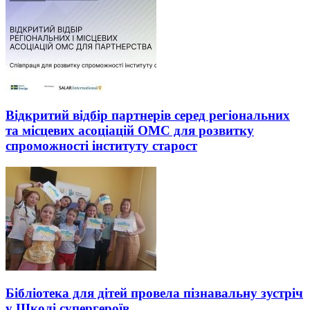
Відкритий відбір партнерів серед регіональних
та місцевих асоціацій ОМС для розвитку
спроможності інституту старост
Бібліотека для дітей провела пізнавальну зустріч
у Школі супергероїв