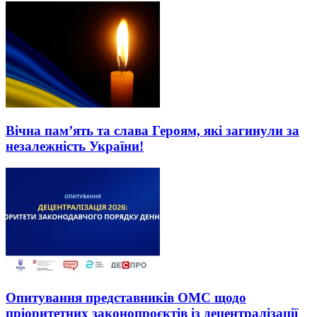
Вічна пам’ять та слава Героям, які загинули за
незалежність України!
Опитування представників ОМС щодо
пріоритетних законопроєктів із децентралізації