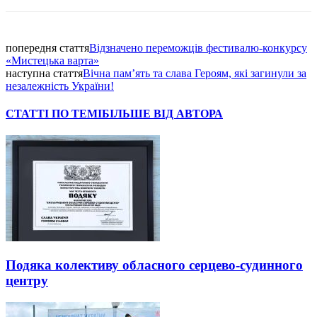
попередня стаття
Відзначено переможців фестивалю-конкурсу
«Мистецька варта»
наступна стаття
Вічна пам’ять та слава Героям, які загинули за
незалежність України!
СТАТТІ ПО ТЕМІ
БІЛЬШЕ ВІД АВТОРА
Подяка колективу обласного серцево-судинного
центру