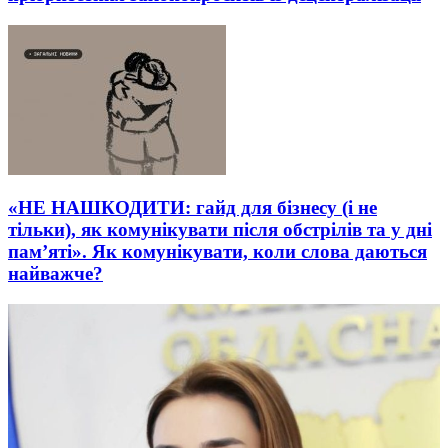
«НЕ НАШКОДИТИ: гайд для бізнесу (і не
тільки), як комунікувати після обстрілів та у дні
пам’яті». Як комунікувати, коли слова даються
найважче?