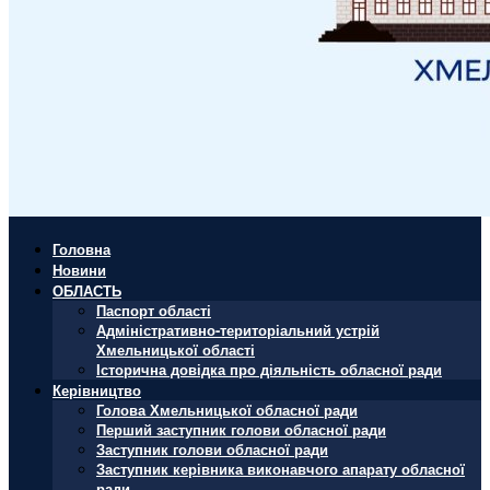
Головна
Новини
ОБЛАСТЬ
Паспорт області
Адміністративно-територіальний устрій
Хмельницької області
Історична довідка про діяльність обласної ради
Керівництво
Голова Хмельницької обласної ради
Перший заступник голови обласної ради
Заступник голови обласної ради
Заступник керівника виконавчого апарату обласної
ради