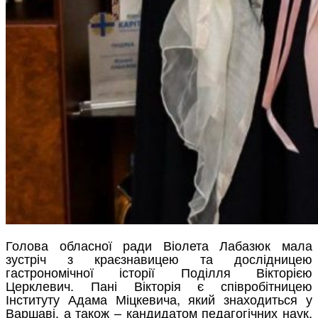
Голова обласної ради Віолета Лабазюк мала
зустріч з краєзнавицею та дослідницею
гастрономічної історії Поділля Вікторією
Церклевич. Пані Вікторія є співробітницею
Інституту Адама Міцкевича, який знаходиться у
Варшаві, а також – кандидатом педагогічних наук,