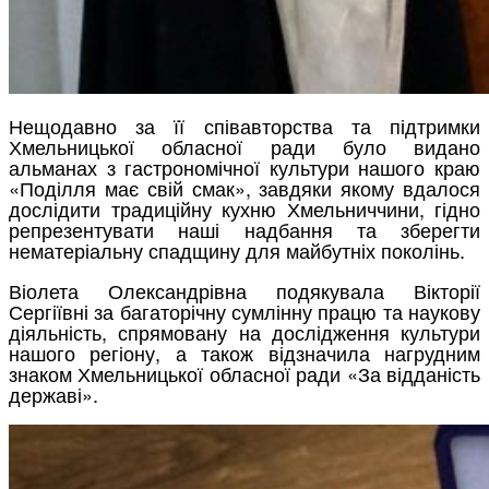
Нещодавно за її співавторства та підтримки
Хмельницької обласної ради було видано
альманах з гастрономічної культури нашого краю
«Поділля має свій смак», завдяки якому вдалося
дослідити традиційну кухню Хмельниччини, гідно
репрезентувати наші надбання та зберегти
нематеріальну спадщину для майбутніх поколінь.
Віолета Олександрівна подякувала Вікторії
Сергіївні за багаторічну сумлінну працю та наукову
діяльність, спрямовану на дослідження культури
нашого регіону, а також відзначила нагрудним
знаком Хмельницької обласної ради «За відданість
державі».