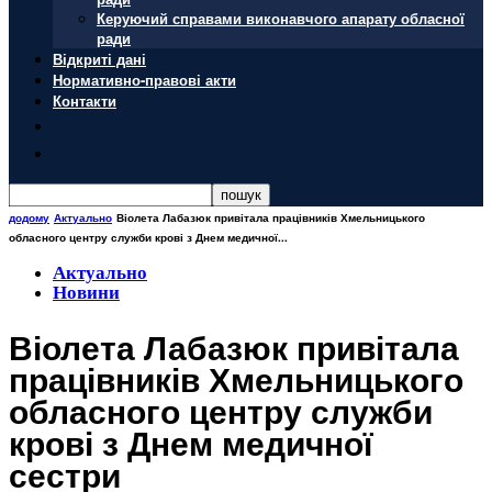
Керуючий справами виконавчого апарату обласної
ради
Відкриті дані
Нормативно-правові акти
Контакти
додому
Актуально
Віолета Лабазюк привітала працівників Хмельницького
обласного центру служби крові з Днем медичної...
Актуально
Новини
Віолета Лабазюк привітала
працівників Хмельницького
обласного центру служби
крові з Днем медичної
сестри