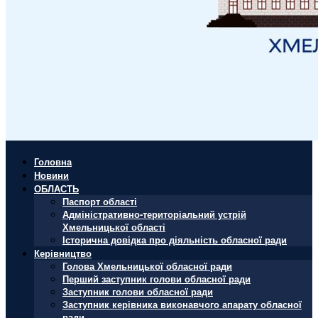
Головна
Новини
ОБЛАСТЬ
Паспорт області
Адміністративно-територіальний устрій
Хмельницької області
Історична довідка про діяльність обласної ради
Керівництво
Голова Хмельницької обласної ради
Перший заступник голови обласної ради
Заступник голови обласної ради
Заступник керівника виконавчого апарату обласної
ради