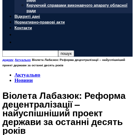
Керуючий справами виконавчого апарату обласної
ради
Відкриті дані
Нормативно-правові акти
Контакти
додому
Актуально
Віолета Лабазюк: Реформа децентралізації – найуспішніший
проект держави за останні десять років
Актуально
Новини
Віолета Лабазюк: Реформа
децентралізації –
найуспішніший проект
держави за останні десять
років