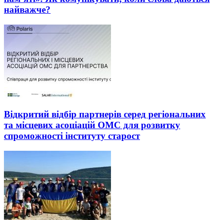
найважче?
Відкритий відбір партнерів серед регіональних
та місцевих асоціацій ОМС для розвитку
спроможності інституту старост