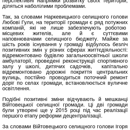
діляться наболілими проблемами.
Так, за словами Наркевицького селищного голови
Любові Гули, на території громади є ряд потужних
компаній, які не лише забезпечують роботою
місцевих жителів, але й є суттєвими
наповнювачами селищного бюджету. Майже за
шість років існування у громаді відбулось безліч
позитивних змін у різних сферах життєдіяльності:
відремонтовано будівлю загальноосвітньої школи
амбулаторії, проведені реконструкції спортивного
залу у школі, дитячих садочків, капітально
відремонтовано дорожні покриття центральних
вулиць, постійно проводиться поточний ремонт
доріг по селах громади, встановлюється вуличне
освітлення.
Подібні позитивні зміни відчувають й мешканці
Війтовецької селищної громади. Ці дві громади
були утворені ще у 2015 році під час реалізації
першого етапу реформи децентралізації.
За словами Війтовецького селищного голови Ігоря