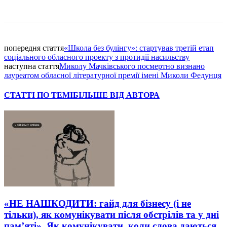
Facebook
попередня стаття
«Школа без булінгу»: стартував третій етап
соціального обласного проекту з протидії насильству
наступна стаття
Миколу Мачківського посмертно визнано
лауреатом обласної літературної премії імені Миколи Федунця
СТАТТІ ПО ТЕМІ
БІЛЬШЕ ВІД АВТОРА
«НЕ НАШКОДИТИ: гайд для бізнесу (і не
тільки), як комунікувати після обстрілів та у дні
пам’яті». Як комунікувати, коли слова даються