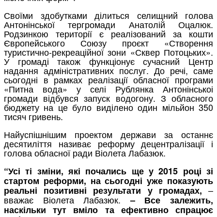
Своїми здобутками ділиться селищний голова
Антонінської тергромади Анатолій Оцалюк.
Родзинкою території є реалізований за кошти
Європейського Союзу проєкт «Створення
туристично-рекреаційної зони «Сквер Потоцьких».
У громаді також функціонує сучасний Центр
надання адміністративних послуг. До речі, саме
сьогодні в рамках реалізації обласної програми
«Питна вода» у селі Рублянка Антонінськоі
громади відбувся запуск водогону. З обласного
бюджету на це було виділено один мільйон 350
тисяч гривень.
Найуспішнішим проектом держави за останнє
десятиліття називає реформу децентралізації і
голова обласної ради Віолета Лабазюк.
“Усі ті зміни, які почались ще у 2015 році зі
стартом реформи, на сьогодні уже показують
–
реальні позитивні результати у громадах,
вважає Віолета Лабазюк.
– Все залежить,
наскільки тут вміло та ефективно спрацює