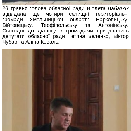
26 травня голова обласної ради Віолета Лабазюк
відвідала ще чотири селищні територіальні
громади Хмельницької області: Наркевицьку,
Війтовецьку, Теофіпольську та Антонінську.
Сьогодні до діалогу з громадами приєднались
депутати обласної ради Тетяна Зеленко, Віктор
Чубар та Аліна Коваль.