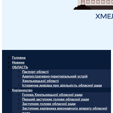
Головна
Новини
ОБЛАСТЬ
Паспорт області
Адміністративно-територіальний устрій
Хмельницької області
Історична довідка про діяльність обласної ради
Керівництво
Голова Хмельницької обласної ради
Перший заступник голови обласної ради
Заступник голови обласної ради
Заступник керівника виконавчого апарату обласної
ради