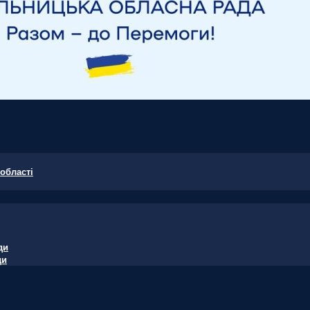
області
ди
ди