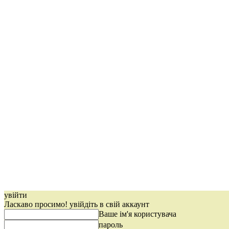
увійти
Ласкаво просимо! увійдіть в свій аккаунт
Ваше ім'я користувача
пароль