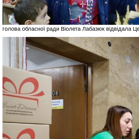
голова обласної ради Віолета Лабазюк відвідала Ц