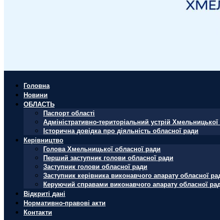
Головна
Новини
ОБЛАСТЬ
Паспорт області
Адміністративно-територіальний устрій Хмельницької 
Історична довідка про діяльність обласної ради
Керівництво
Голова Хмельницької обласної ради
Перший заступник голови обласної ради
Заступник голови обласної ради
Заступник керівника виконавчого апарату обласної ра
Керуючий справами виконавчого апарату обласної ра
Відкриті дані
Нормативно-правові акти
Контакти