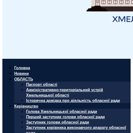
Головна
Новини
ОБЛАСТЬ
Паспорт області
Адміністративно-територіальний устрій
Хмельницької області
Історична довідка про діяльність обласної ради
Керівництво
Голова Хмельницької обласної ради
Перший заступник голови обласної ради
Заступник голови обласної ради
Заступник керівника виконавчого апарату обласної
ради