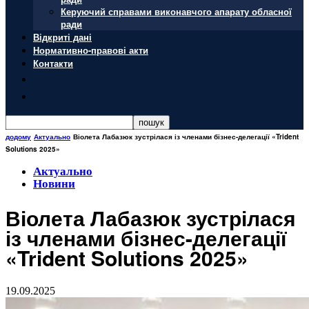
Керуючий справами виконавчого апарату обласної
ради
Відкриті дані
Нормативно-правові акти
Контакти
додому
Актуально
Віолета Лабазюк зустрілася із членами бізнес-делегації «Trident
Solutions 2025»
Актуально
Новини
Віолета Лабазюк зустрілася
із членами бізнес-делегації
«Trident Solutions 2025»
19.09.2025