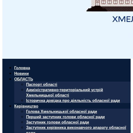
Головна
Новини
ОБЛАСТЬ
Паспорт області
Адміністративно-територіальний устрій
Хмельницької області
Історична довідка про діяльність обласної ради
Керівництво
Голова Хмельницької обласної ради
Перший заступник голови обласної ради
Заступник голови обласної ради
Заступник керівника виконавчого апарату обласної
ради