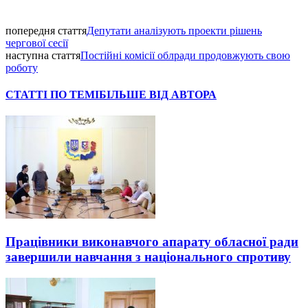
попередня стаття
Депутати аналізують проекти рішень
чергової сесії
наступна стаття
Постійні комісії облради продовжують свою
роботу
СТАТТІ ПО ТЕМІ
БІЛЬШЕ ВІД АВТОРА
Працівники виконавчого апарату обласної ради
завершили навчання з національного спротиву