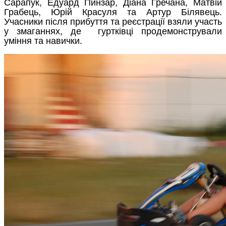
Сарапук, Едуард Пинзар, Діана Гречана, Матвій
Грабець, Юрій Красуля та Артур Білявець.
Учасники після прибуття та реєстрації взяли участь
у змаганнях, де гуртківці продемонстрували
уміння та навички.