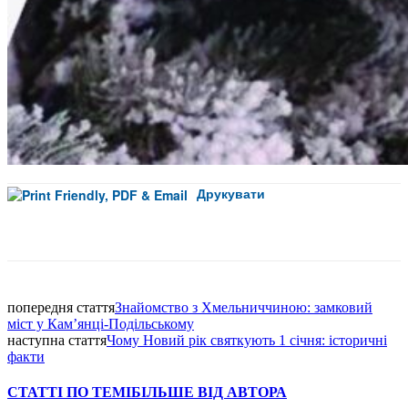
Друкувати
Facebook
попередня стаття
Знайомство з Хмельниччиною: замковий
міст у Кам’янці-Подільському
наступна стаття
Чому Новий рік святкують 1 січня: історичні
факти
СТАТТІ ПО ТЕМІ
БІЛЬШЕ ВІД АВТОРА