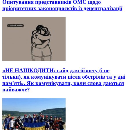
Опитування представників ОМС щодо
пріоритетних законопроєктів із децентралізації
«НЕ НАШКОДИТИ: гайд для бізнесу (і не
тільки), як комунікувати після обстрілів та у дні
пам’яті». Як комунікувати, коли слова даються
найважче?