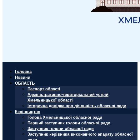
Головна
Новини
ОБЛАСТЬ
Паспорт області
Адміністративно-територіальний устрій
Хмельницької області
Історична довідка про діяльність обласної ради
Керівництво
Голова Хмельницької обласної ради
Перший заступник голови обласної ради
Заступник голови обласної ради
Заступник керівника виконавчого апарату обласної
ради