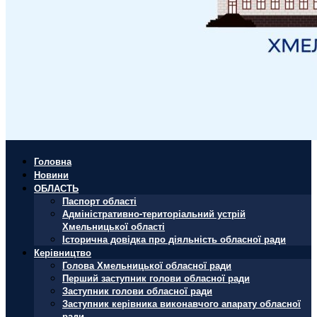
Головна
Новини
ОБЛАСТЬ
Паспорт області
Адміністративно-територіальний устрій
Хмельницької області
Історична довідка про діяльність обласної ради
Керівництво
Голова Хмельницької обласної ради
Перший заступник голови обласної ради
Заступник голови обласної ради
Заступник керівника виконавчого апарату обласної
ради