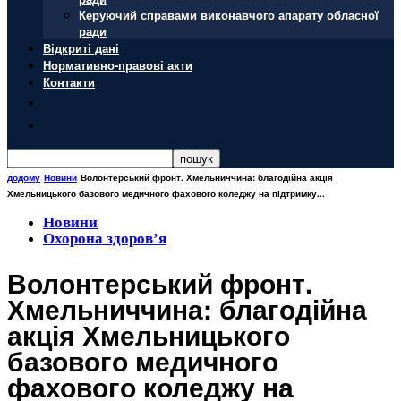
Керуючий справами виконавчого апарату обласної
ради
Відкриті дані
Нормативно-правові акти
Контакти
додому
Новини
Волонтерський фронт. Хмельниччина: благодійна акція
Хмельницького базового медичного фахового коледжу на підтримку...
Новини
Охорона здоров’я
Волонтерський фронт.
Хмельниччина: благодійна
акція Хмельницького
базового медичного
фахового коледжу на