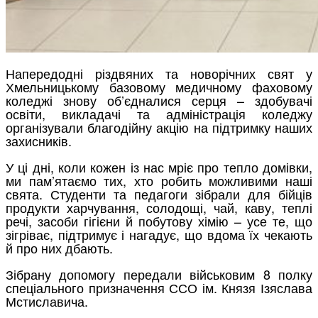
Напередодні різдвяних та новорічних свят у
Хмельницькому базовому медичному фаховому
коледжі знову об’єдналися серця – здобувачі
освіти, викладачі та адміністрація коледжу
організували благодійну акцію на підтримку наших
захисників.
У ці дні, коли кожен із нас мріє про тепло домівки,
ми пам’ятаємо тих, хто робить можливими наші
свята. Студенти та педагоги зібрали для бійців
продукти харчування, солодощі, чай, каву, теплі
речі, засоби гігієни й побутову хімію – усе те, що
зігріває, підтримує і нагадує, що вдома їх чекають
й про них дбають.
Зібрану допомогу передали військовим 8 полку
спеціального призначення ССО ім. Князя Ізяслава
Мстиславича.