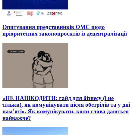
Опитування представників ОМС щодо
пріоритетних законопроєктів із децентралізації
«НЕ НАШКОДИТИ: гайд для бізнесу (і не
тільки), як комунікувати після обстрілів та у дні
пам’яті». Як комунікувати, коли слова даються
найважче?