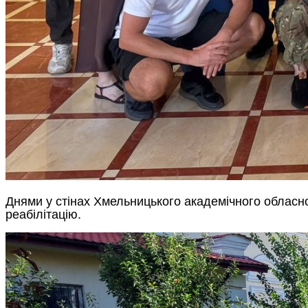
Днями у стінах Хмельницького академічного обласно
реабілітацію.