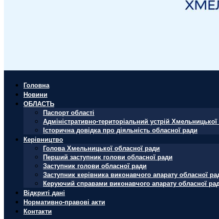
Головна
Новини
ОБЛАСТЬ
Паспорт області
Адміністративно-територіальний устрій Хмельницької 
Історична довідка про діяльність обласної ради
Керівництво
Голова Хмельницької обласної ради
Перший заступник голови обласної ради
Заступник голови обласної ради
Заступник керівника виконавчого апарату обласної ра
Керуючий справами виконавчого апарату обласної ра
Відкриті дані
Нормативно-правові акти
Контакти