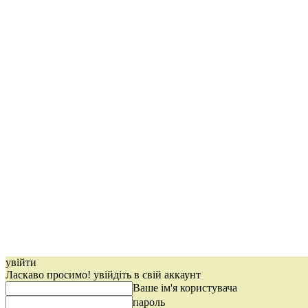
увійти
Ласкаво просимо! увійдіть в свій аккаунт
Ваше ім'я користувача
пароль