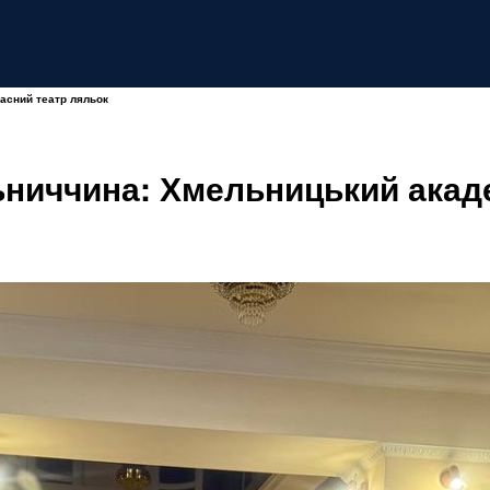
асний театр ляльок
ниччина: Хмельницький акад