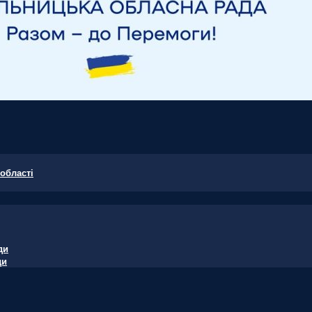
області
ди
ди