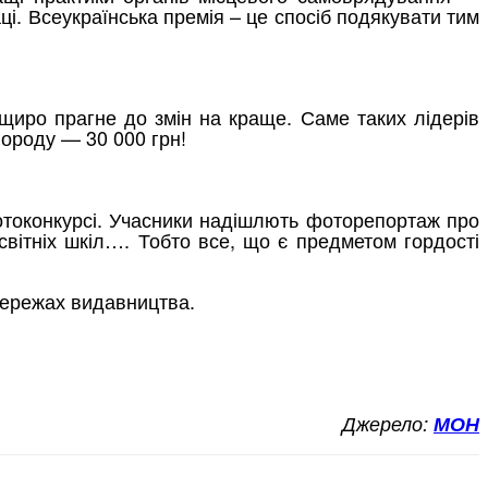
і. Всеукраїнська премія – це спосіб подякувати тим
 щиро прагне до змін на краще. Саме таких лідерів
ороду — 30 000 грн!
фотоконкурсі. Учасники надішлють фоторепортаж про
світніх шкіл…. Тобто все, що є предметом гордості
цмережах видавництва.
Джерело:
МОН