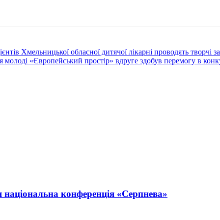
нтів Хмельницької обласної дитячої лікарні проводять творчі з
я молоді «Європейський простір» вдруге здобув перемогу в конк
ся національна конференція «Серпнева»