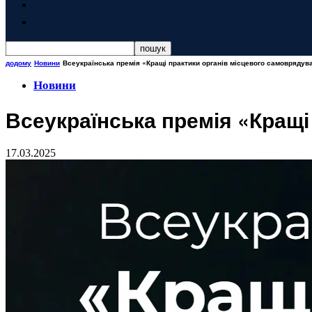
додому
Новини
Всеукраїнська премія «Кращі практики органів місцевого самовряду
Новини
Всеукраїнська премія «Кращі
17.03.2025