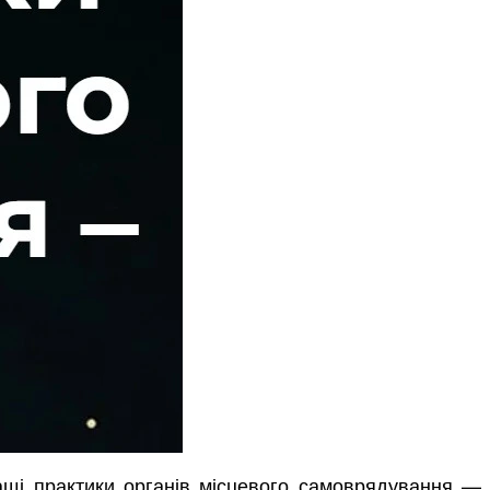
ращі практики органів місцевого самоврядування —