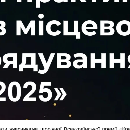
ти учасниками щорічної Всеукраїнської премії «К