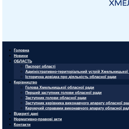
Головна
Новини
ОБЛАСТЬ
Паспорт області
Адміністративно-територіальний устрій Хмельницької 
Історична довідка про діяльність обласної ради
Керівництво
Голова Хмельницької обласної ради
Перший заступник голови обласної ради
Заступник голови обласної ради
Заступник керівника виконавчого апарату обласної ра
Керуючий справами виконавчого апарату обласної ра
Відкриті дані
Нормативно-правові акти
Контакти