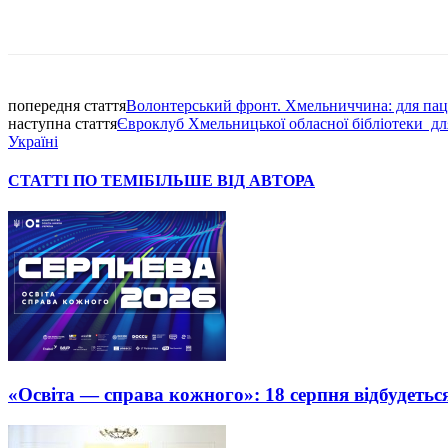
Facebook
попередня стаття
Волонтерський фронт. Хмельниччина: для паціє
наступна стаття
Євроклуб Хмельницької обласної бібліотеки дл
Україні
СТАТТІ ПО ТЕМІ
БІЛЬШЕ ВІД АВТОРА
«Освіта — справа кожного»: 18 серпня відбудеть