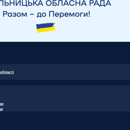
області
ди
ди