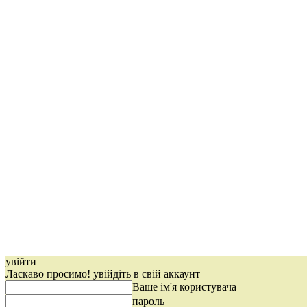
увійти
Ласкаво просимо! увійдіть в свій аккаунт
Ваше ім'я користувача
пароль