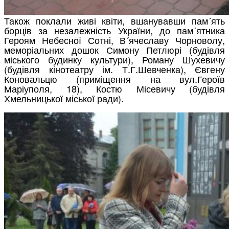
Також поклали живі квіти, вшанувавши пам´ять
борців за незалежність України, до пам´ятника
Героям Небесної Сотні, В´ячеславу Чорноволу,
меморіальних дошок Симону Петлюрі (будівля
міського будинку культури), Роману Шухевичу
(будівля кінотеатру ім. Т.Г.Шевченка), Євгену
Коновальцю (приміщення на вул.Героїв
Маріуполя, 18), Костю Місевичу (будівля
Хмельницької міської ради).