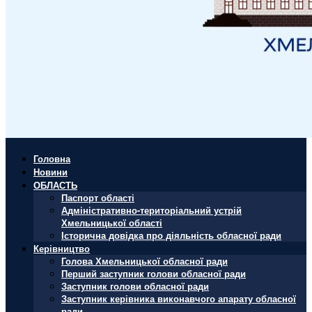
Головна
Новини
ОБЛАСТЬ
Паспорт області
Адміністративно-територіальний устрій
Хмельницької області
Історична довідка про діяльність обласної ради
Керівництво
Голова Хмельницької обласної ради
Перший заступник голови обласної ради
Заступник голови обласної ради
Заступник керівника виконавчого апарату обласної
ради