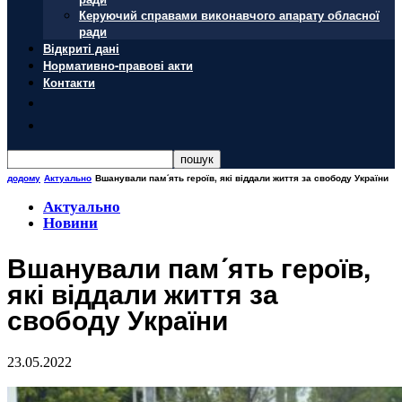
Керуючий справами виконавчого апарату обласної
ради
Відкриті дані
Нормативно-правові акти
Контакти
додому
Актуально
Вшанували пам´ять героїв, які віддали життя за свободу України
Актуально
Новини
Вшанували пам´ять героїв,
які віддали життя за
свободу України
23.05.2022