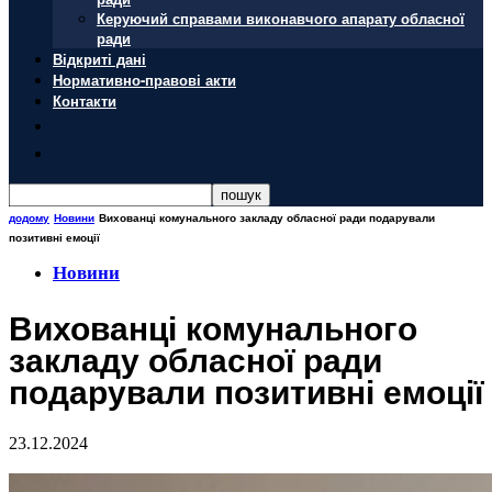
Керуючий справами виконавчого апарату обласної
ради
Відкриті дані
Нормативно-правові акти
Контакти
додому
Новини
Вихованці комунального закладу обласної ради подарували
позитивні емоції
Новини
Вихованці комунального
закладу обласної ради
подарували позитивні емоції
23.12.2024