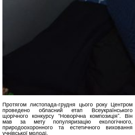
Протягом листопада-грудня цього року Центром
проведено обласний етап Всеукраїнського
щорічного конкурсу “Новорічна композиція”. Він
мав за мету популяризацію екологічного,
природоохоронного та естетичного виховання
учнівської молоді.