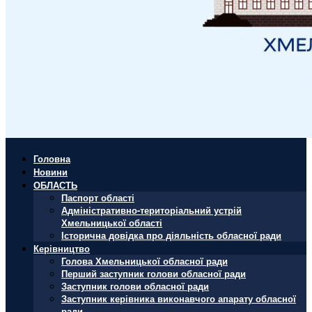
Головна
Новини
ОБЛАСТЬ
Паспорт області
Адміністративно-територіальний устрій
Хмельницької області
Історична довідка про діяльність обласної ради
Керівництво
Голова Хмельницької обласної ради
Перший заступник голови обласної ради
Заступник голови обласної ради
Заступник керівника виконавчого апарату обласної
ради