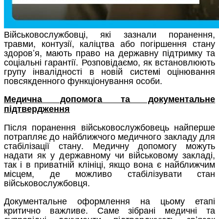
Військовослужбовці, які зазнали поранення,
травми, контузії, каліцтва або погіршення стану
здоров’я, мають право на державну підтримку та
соціальні гарантії. Розповідаємо, як встановлюють
групу інвалідності в новій системі оцінювання
повсякденного функціонування особи.
Медична допомога та документальне
підтвердження
Після поранення військовослужбовець найперше
потрапляє до найближчого медичного закладу для
стабілізації стану. Медичну допомогу можуть
надати як у державному чи військовому закладі,
так і в приватній клініці, якщо вона є найближчим
місцем, де можливо стабілізувати стан
військовослужбовця.
Документальне оформлення на цьому етапі
критично важливе. Саме зібрані медичні та
супровідні документи підтверджують зв’язок