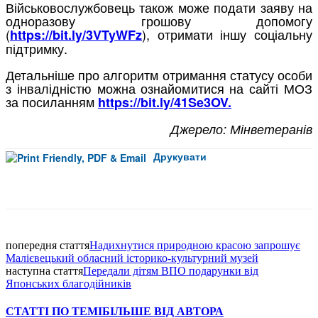
Військовослужбовець також може подати заяву на
одноразову грошову допомогу
(
), отримати іншу соціальну
https://bit.ly/3VTyWFz
підтримку.
Детальніше про алгоритм отримання статусу особи
з інвалідністю можна ознайомитися на сайті МОЗ
за посиланням
https://bit.ly/41Se3OV.
Джерело: Мінветеранів
Друкувати
Facebook
попередня стаття
Надихнутися природною красою запрошує
Малієвецький обласний історико-культурний музей
наступна стаття
Передали дітям ВПО подарунки від
Японських благодійників
СТАТТІ ПО ТЕМІ
БІЛЬШЕ ВІД АВТОРА