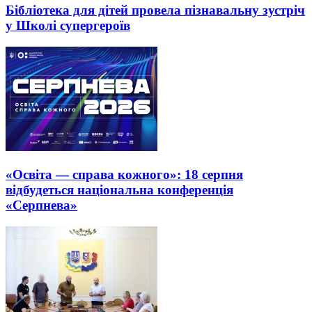
Бібліотека для дітей провела пізнавальну зустріч
у Школі супергероїв
«Освіта — справа кожного»: 18 серпня
відбудеться національна конференція
«Серпнева»