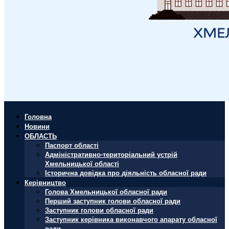
Головна
Новини
ОБЛАСТЬ
Паспорт області
Адміністративно-територіальний устрій
Хмельницької області
Історична довідка про діяльність обласної ради
Керівництво
Голова Хмельницької обласної ради
Перший заступник голови обласної ради
Заступник голови обласної ради
Заступник керівника виконавчого апарату обласної
ради