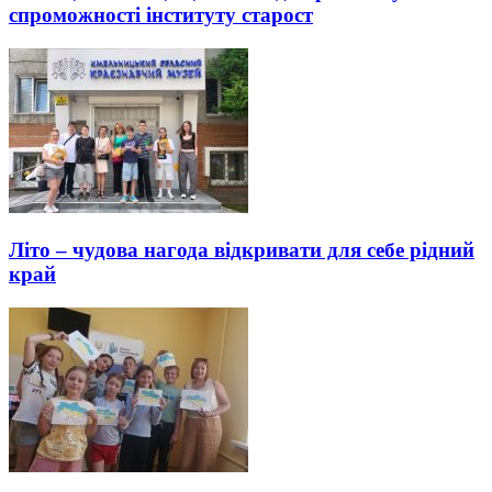
спроможності інституту старост
Літо – чудова нагода відкривати для себе рідний
край