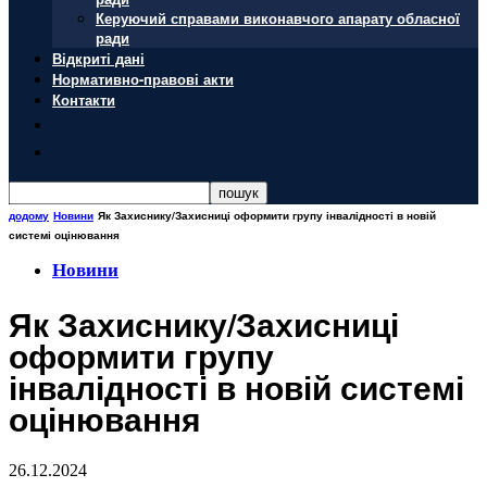
Керуючий справами виконавчого апарату обласної
ради
Відкриті дані
Нормативно-правові акти
Контакти
додому
Новини
Як Захиснику/Захисниці оформити групу інвалідності в новій
системі оцінювання
Новини
Як Захиснику/Захисниці
оформити групу
інвалідності в новій системі
оцінювання
26.12.2024