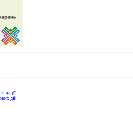
ті нації
ових дій