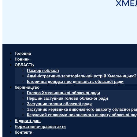
Головна
Новини
ОБЛАСТЬ
Паспорт області
Адміністративно-територіальний устрій Хмельницької 
Історична довідка про діяльність обласної ради
Керівництво
Голова Хмельницької обласної ради
Перший заступник голови обласної ради
Заступник голови обласної ради
Заступник керівника виконавчого апарату обласної ра
Керуючий справами виконавчого апарату обласної ра
Відкриті дані
Нормативно-правові акти
Контакти