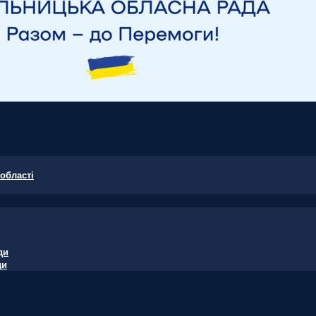
області
ди
ди