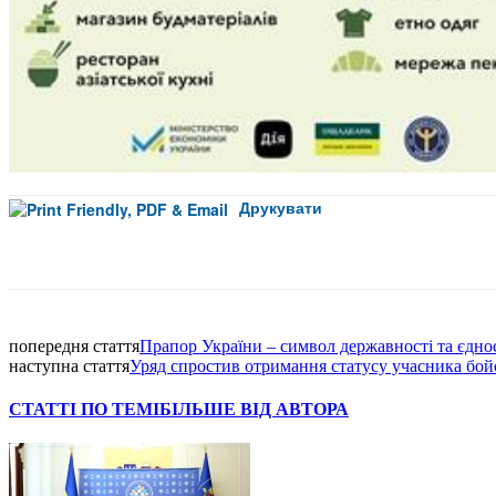
Друкувати
Facebook
попередня стаття
Прапор України – символ державності та єднос
наступна стаття
Уряд спростив отримання статусу учасника бой
СТАТТІ ПО ТЕМІ
БІЛЬШЕ ВІД АВТОРА